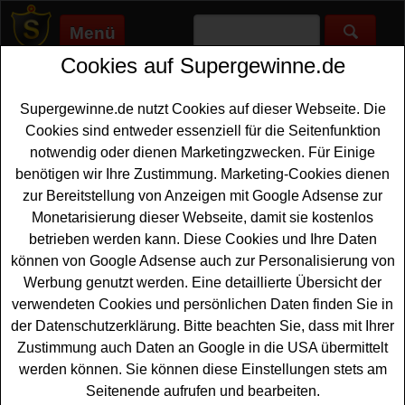
Menü
Cookies auf Supergewinne.de
Supergewinne.de
>
Gewinnspiele
>
Freikarten Gewinnspiele
>
Arte Gewinnspiel - Catwalk Tickets gewinnen
Supergewinne.de nutzt Cookies auf dieser Webseite. Die
Anzeige:
Cookies sind entweder essenziell für die Seitenfunktion
notwendig oder dienen Marketingzwecken. Für Einige
Anzeige:
benötigen wir Ihre Zustimmung. Marketing-Cookies dienen
zur Bereitstellung von Anzeigen mit Google Adsense zur
Arte Gewinnspiel - Catwalk Tickets
Monetarisierung dieser Webseite, damit sie kostenlos
gewinnen
betrieben werden kann. Diese Cookies und Ihre Daten
können von Google Adsense auch zur Personalisierung von
Ein tolles Arte Gewinnspiel für alle Gewinner, die gern
Werbung genutzt werden. Eine detaillierte Übersicht der
Tickets gewinnen
möchten. Arte verlost zwei Tickets für
verwendeten Cookies und persönlichen Daten finden Sie in
die Ausstellung Catwalk: The Art of the Fashion Show im
der Datenschutzerklärung. Bitte beachten Sie, dass mit Ihrer
Vitra Design Museum in Weil am Rhein. Mit etwas Glück
Zustimmung auch Daten an Google in die USA übermittelt
können Sie diese Tickets gewinnen. Falls Sie an dem
werden können. Sie können diese Einstellungen stets am
Arte Gewinnspiel teilnehmen möchten, müssen Sie
Seitenende aufrufen und bearbeiten.
angemeldet sein. Vielleicht haben Sie ja Glück und