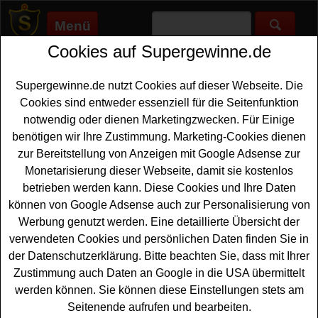
Menü
Cookies auf Supergewinne.de
Supergewinne.de
>
Gewinnspiele
>
Freikarten Gewinnspiele
>
Stuttgarter Hofbräu Gewinnspiel - mit Kassenbon gewinnen
Supergewinne.de nutzt Cookies auf dieser Webseite. Die
Anzeige:
Cookies sind entweder essenziell für die Seitenfunktion
notwendig oder dienen Marketingzwecken. Für Einige
Anzeige:
benötigen wir Ihre Zustimmung. Marketing-Cookies dienen
zur Bereitstellung von Anzeigen mit Google Adsense zur
Stuttgarter Hofbräu Gewinnspiel -
Monetarisierung dieser Webseite, damit sie kostenlos
mit Kassenbon gewinnen
betrieben werden kann. Diese Cookies und Ihre Daten
können von Google Adsense auch zur Personalisierung von
Ein tolles Stuttgarter Hofbräu Gewinnspiel mit
Werbung genutzt werden. Eine detaillierte Übersicht der
Kassenbon für alle Gewinner, die gern tolle
Festival
verwendeten Cookies und persönlichen Daten finden Sie in
Tickets gewinnen
möchten. Stuttgarter Hofbräu verlost
der Datenschutzerklärung. Bitte beachten Sie, dass mit Ihrer
5x2 VIP Tickets und 20x2 Kombi Freikarten für das
Zustimmung auch Daten an Google in die USA übermittelt
Kessel Festival 2026 - und mit etwas Glück können Sie
werden können. Sie können diese Einstellungen stets am
diese Festival
Tickets gewinnen
. Falls Sie an dem
Seitenende aufrufen und bearbeiten.
Stuttgarter Hofbräu Gewinnspiel teilnehmen möchten,