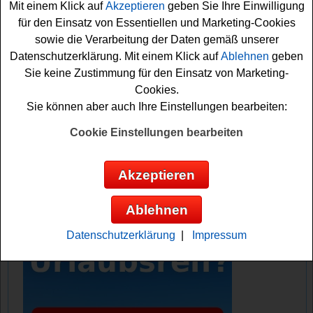
Mit einem Klick auf
Akzeptieren
geben Sie Ihre Einwilligung
müssen Sie einen Kassenbon einsenden. Dafür müssen
für den Einsatz von Essentiellen und Marketing-Cookies
Sie im Aktionszeitraum mindestens einen Sixpack
sowie die Verarbeitung der Daten gemäß unserer
Käpsele kaufen und Ihren Kassenbon hochladen.
Datenschutzerklärung. Mit einem Klick auf
Ablehnen
geben
Vielleicht haben Sie ja Glück und können die Festival
Sie keine Zustimmung für den Einsatz von Marketing-
Tickets gewinnen? Auf jeden Fall viel Erfolg bei diesem
Cookies.
Stuttgarter Hofbräu Gewinnspiel!
Sie können aber auch Ihre Einstellungen bearbeiten:
Stuttgarter Hofbräu verlost 25x2 Kessel
Cookie Einstellungen bearbeiten
Festival Tickets
Akzeptieren
Anzeige:
Ablehnen
Datenschutzerklärung
|
Impressum