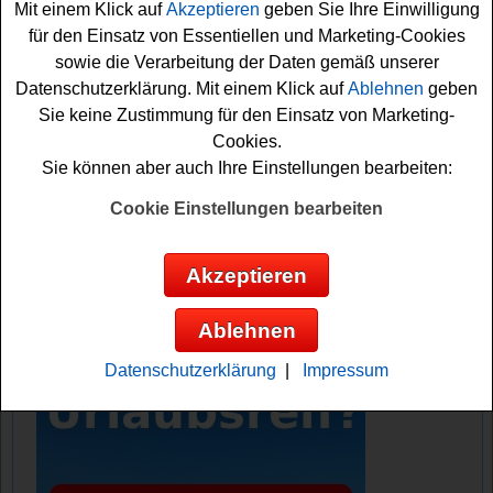
Mit einem Klick auf
Akzeptieren
geben Sie Ihre Einwilligung
DAzu gibt es ein schönes Old Spice Produktset für den
für den Einsatz von Essentiellen und Marketing-Cookies
Gewinner obendrauf. Falls Sie an dem kostenlosen
sowie die Verarbeitung der Daten gemäß unserer
Gewinnspiel des Müller Drogeriemarkts teilnehmen
Datenschutzerklärung. Mit einem Klick auf
Ablehnen
geben
möchten, müssen Sie nur kurz das kleine Formular
Sie keine Zustimmung für den Einsatz von Marketing-
ausfüllen. Denn nur so können Sie sich Ihre
Cookies.
Gewinnchance sichern. Vielleicht haben Sie ja Glück?
Sie können aber auch Ihre Einstellungen bearbeiten:
Müller verlost Festival Tickets für das
Cookie Einstellungen bearbeiten
Tomorrowland Festival
Akzeptieren
Anzeige:
Ablehnen
Datenschutzerklärung
|
Impressum