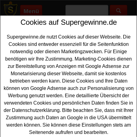
Menü
Cookies auf Supergewinne.de
Supergewinne.de
>
Gewinnspiele
>
Freikarten Gewinnspiele
>
Müller Gewinnspiel - Festival Tickets gewinnen
Supergewinne.de nutzt Cookies auf dieser Webseite. Die
Anzeige:
Cookies sind entweder essenziell für die Seitenfunktion
notwendig oder dienen Marketingzwecken. Für Einige
Anzeige:
benötigen wir Ihre Zustimmung. Marketing-Cookies dienen
zur Bereitstellung von Anzeigen mit Google Adsense zur
Müller Gewinnspiel - Festival
Monetarisierung dieser Webseite, damit sie kostenlos
Tickets gewinnen
betrieben werden kann. Diese Cookies und Ihre Daten
können von Google Adsense auch zur Personalisierung von
Wer gern tolle
Festival Tickets gewinnen
möchte, sollte
Werbung genutzt werden. Eine detaillierte Übersicht der
bei diesem kostenlosen Müller Gewinnspiel mitmachen.
verwendeten Cookies und persönlichen Daten finden Sie in
Der Müller Drogeriemarkt und Old Spice verlosen
der Datenschutzerklärung. Bitte beachten Sie, dass mit Ihrer
Festival Tickets für das Tomorrowland Festival 2026 in
Zustimmung auch Daten an Google in die USA übermittelt
Belgien. Mit etwas Glück können Sie diese Festival
werden können. Sie können diese Einstellungen stets am
Tickets gewinnen
.
Seitenende aufrufen und bearbeiten.