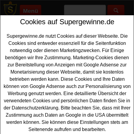
Menü
Cookies auf Supergewinne.de
Supergewinne.de
>
Gewinnspiele
>
Freikarten Gewinnspiele
>
Lindt Gewinnspiel - Schokoladenmuseum Tickets gewinnen
Supergewinne.de nutzt Cookies auf dieser Webseite. Die
Anzeige:
Cookies sind entweder essenziell für die Seitenfunktion
notwendig oder dienen Marketingzwecken. Für Einige
Anzeige:
benötigen wir Ihre Zustimmung. Marketing-Cookies dienen
zur Bereitstellung von Anzeigen mit Google Adsense zur
Lindt Gewinnspiel -
Monetarisierung dieser Webseite, damit sie kostenlos
Schokoladenmuseum Tickets
betrieben werden kann. Diese Cookies und Ihre Daten
gewinnen
können von Google Adsense auch zur Personalisierung von
Werbung genutzt werden. Eine detaillierte Übersicht der
Alle Schokoladen-Fans unter den Gewinnern sollten an
verwendeten Cookies und persönlichen Daten finden Sie in
diesem kostenlosen Lindt Gewinnspiel teilnehmen.
der Datenschutzerklärung. Bitte beachten Sie, dass mit Ihrer
Verlost werden 20 Familien
Tickets
für eine Führung
Zustimmung auch Daten an Google in die USA übermittelt
durch das Schokoladenmuseum Köln - und mit etwas
werden können. Sie können diese Einstellungen stets am
Glück können Sie eine davon gewinnen. Falls Sie
Seitenende aufrufen und bearbeiten.
kostenlos an dem Lindt Gewinnspiel teilnehmen