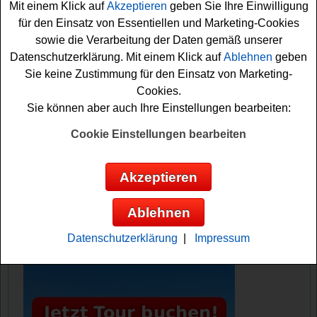
Mit einem Klick auf
Akzeptieren
geben Sie Ihre Einwilligung
möchten, müssen Sie nur kurz das Formular ausfüllen
für den Einsatz von Essentiellen und Marketing-Cookies
und können sich damit Ihre Gewinnchance sichern.
sowie die Verarbeitung der Daten gemäß unserer
Vielleicht haben Sie ja Glück? Auf jeden Fall sind die
Datenschutzerklärung. Mit einem Klick auf
Ablehnen
geben
Daumen bereits fest gedrückt. Viel Spaß bei der
Sie keine Zustimmung für den Einsatz von Marketing-
Teilnahme!
Cookies.
Sie können aber auch Ihre Einstellungen bearbeiten:
Lindt verlost 20 Familien Tickets für das
Cookie Einstellungen bearbeiten
Schokoladenmuseum Köln
Anzeige:
Akzeptieren
Ablehnen
Datenschutzerklärung
|
Impressum