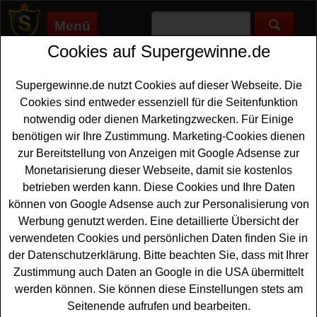
Menü
Cookies auf Supergewinne.de
Supergewinne.de
>
Gewinnspiele
>
Flug
Flug Gewinnspiele - kostenlos Flug
Supergewinne.de nutzt Cookies auf dieser Webseite. Die
gewinnen
Cookies sind entweder essenziell für die Seitenfunktion
notwendig oder dienen Marketingzwecken. Für Einige
Anzeige:
benötigen wir Ihre Zustimmung. Marketing-Cookies dienen
zur Bereitstellung von Anzeigen mit Google Adsense zur
Monetarisierung dieser Webseite, damit sie kostenlos
betrieben werden kann. Diese Cookies und Ihre Daten
können von Google Adsense auch zur Personalisierung von
Werbung genutzt werden. Eine detaillierte Übersicht der
verwendeten Cookies und persönlichen Daten finden Sie in
der Datenschutzerklärung. Bitte beachten Sie, dass mit Ihrer
Zustimmung auch Daten an Google in die USA übermittelt
werden können. Sie können diese Einstellungen stets am
Seitenende aufrufen und bearbeiten.