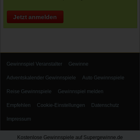
Jetzt anmelden
Gewinnspiel Veranstalter
Gewinne
Adventskalender Gewinnspiele
Auto Gewinnspiele
Reise Gewinnspiele
Gewinnspiel melden
Empfehlen
Cookie-Einstellungen
Datenschutz
Impressum
Kostenlose Gewinnspiele auf Supergewinne.de