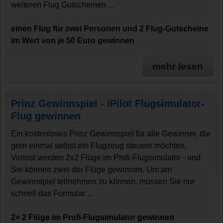
weiteren Flug Gutscheinen ...
einen Flug für zwei Personen und 2 Flug-Gutscheine
im Wert von je 50 Euro gewinnen
mehr lesen
Prinz Gewinnspiel - iPilot Flugsimulator-
Flug gewinnen
Ein kostenloses Prinz Gewinnspiel für alle Gewinner, die
gern einmal selbst ein Flugzeug steuern möchten.
Verlost werden 2x2 Flüge im Profi-Flugsimulator - und
Sie können zwei der Flüge gewinnen. Um am
Gewinnspiel teilnehmen zu können, müssen Sie nur
schnell das Formular ...
2× 2 Flüge im Profi-Flugsimulator gewinnen