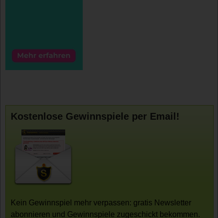
Kostenlose Gewinnspiele per Email!
Kein Gewinnspiel mehr verpassen: gratis Newsletter
abonnieren und Gewinnspiele zugeschickt bekommen.