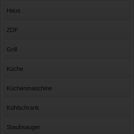
Haus
ZDF
Grill
Küche
Küchenmaschine
Kühlschrank
Staubsauger