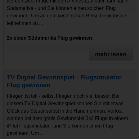
werden zwei Flüge mit den Airlines Lan oder Tam nach
Südamerika - und Sie können einen solchen Flug
gewinnen. Um an dem kostenlosen Reise Gewinnspiel
teilnehmen zu ...
2x einen Südamerika Flug gewinnen
mehr lesen
TV Digital Gewinnspiel - Flugsimulator
Flug gewinnen
Fliegen ist toll - selbst Fliegen noch viel besser. Bei
diesem TV Digital Gewinnspiel können Sie mit etwas
Glück das Steuer selbst in die Hand nehmen. Verlost
werden bei dem gratis Gewinnspiel 3x2 Flüge in einem
iPilot Flugsimulator - und Sie können einen Flug
gewinnen. Um ...