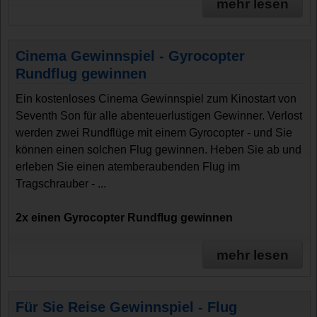
mehr lesen
Cinema Gewinnspiel - Gyrocopter
Rundflug gewinnen
Ein kostenloses Cinema Gewinnspiel zum Kinostart von
Seventh Son für alle abenteuerlustigen Gewinner. Verlost
werden zwei Rundflüge mit einem Gyrocopter - und Sie
können einen solchen Flug gewinnen. Heben Sie ab und
erleben Sie einen atemberaubenden Flug im
Tragschrauber - ...
2x einen Gyrocopter Rundflug gewinnen
mehr lesen
Für Sie Reise Gewinnspiel - Flug