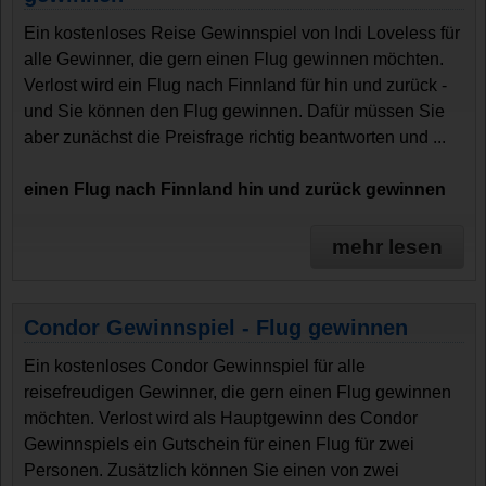
Ein kostenloses Reise Gewinnspiel von Indi Loveless für
alle Gewinner, die gern einen Flug gewinnen möchten.
Verlost wird ein Flug nach Finnland für hin und zurück -
und Sie können den Flug gewinnen. Dafür müssen Sie
aber zunächst die Preisfrage richtig beantworten und ...
einen Flug nach Finnland hin und zurück gewinnen
mehr lesen
Condor Gewinnspiel - Flug gewinnen
Ein kostenloses Condor Gewinnspiel für alle
reisefreudigen Gewinner, die gern einen Flug gewinnen
möchten. Verlost wird als Hauptgewinn des Condor
Gewinnspiels ein Gutschein für einen Flug für zwei
Personen. Zusätzlich können Sie einen von zwei