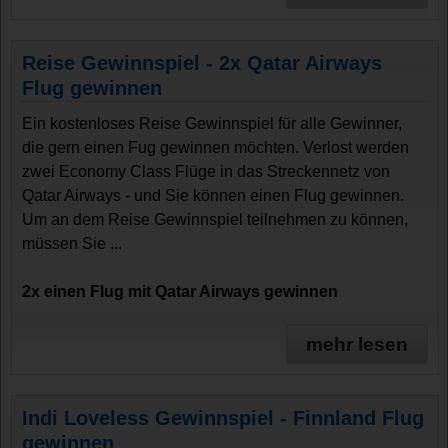
Reise Gewinnspiel - 2x Qatar Airways
Flug gewinnen
Ein kostenloses Reise Gewinnspiel für alle Gewinner,
die gern einen Fug gewinnen möchten. Verlost werden
zwei Economy Class Flüge in das Streckennetz von
Qatar Airways - und Sie können einen Flug gewinnen.
Um an dem Reise Gewinnspiel teilnehmen zu können,
müssen Sie ...
2x einen Flug mit Qatar Airways gewinnen
mehr lesen
Indi Loveless Gewinnspiel - Finnland Flug
gewinnen