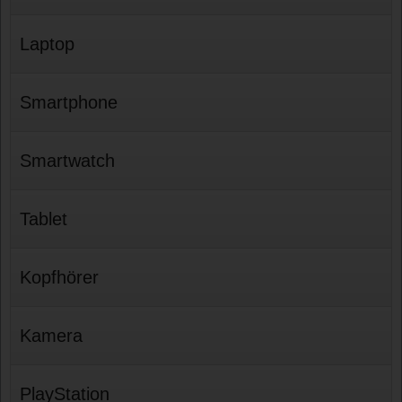
Laptop
Smartphone
Smartwatch
Tablet
Kopfhörer
Kamera
PlayStation