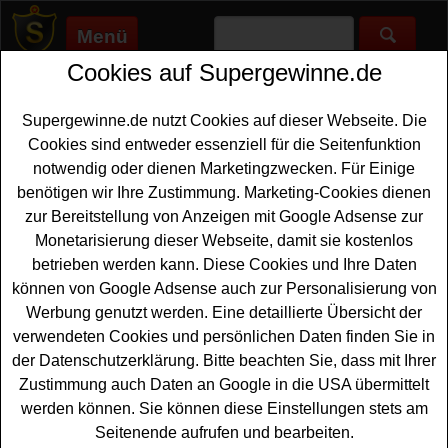
Menü
Cookies auf Supergewinne.de
Supergewinne.de
>
Gewinnspiele
>
Filmpaket
Filmpaket gewinnen - Filmpaket
Supergewinne.de nutzt Cookies auf dieser Webseite. Die
Gewinnspiel
Cookies sind entweder essenziell für die Seitenfunktion
notwendig oder dienen Marketingzwecken. Für Einige
Aktuelle Filmpaket Gewinnspiele 2026 bei
benötigen wir Ihre Zustimmung. Marketing-Cookies dienen
Supergewinne.de ✅ Jetzt kostenlos mitmachen und mit
zur Bereitstellung von Anzeigen mit Google Adsense zur
etwas Glück ein Filmpaket gewinnen. ✅
Monetarisierung dieser Webseite, damit sie kostenlos
betrieben werden kann. Diese Cookies und Ihre Daten
Anzeige:
können von Google Adsense auch zur Personalisierung von
Werbung genutzt werden. Eine detaillierte Übersicht der
verwendeten Cookies und persönlichen Daten finden Sie in
der Datenschutzerklärung. Bitte beachten Sie, dass mit Ihrer
Zustimmung auch Daten an Google in die USA übermittelt
werden können. Sie können diese Einstellungen stets am
Seitenende aufrufen und bearbeiten.