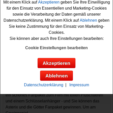
Mit einem Klick auf
Akzeptieren
geben Sie Ihre Einwilligung
für den Einsatz von Essentiellen und Marketing-Cookies
sowie die Verarbeitung der Daten gemäß unserer
Datenschutzerklärung. Mit einem Klick auf
Ablehnen
geben
Sie keine Zustimmung für den Einsatz von Marketing-
Cookies.
Sie können aber auch Ihre Einstellungen bearbeiten:
Gewinnspiele sortieren nach:
Cookie Einstellungen bearbeiten
▼
Gewinnsumme
▲
▼
Gewinnanzahl
▲
▼
Eintragungsdatum
▲
▼
Einsendeschluss
▲
Akzeptieren
Mathäser Gewinnspiel - Asterix und die
Götter Fanpaket gewinnen
Ablehnen
Ein kostenloses Mathäser Gewinnspiel zum Kinostart
Datenschutzerklärung
|
Impressum
von Asterix und die Götter im Februar 2015. Verlost wird
ein schönes Fanpaket zum Film mit tollen Plüschtieren
und einem Schlüsselanhänger - und Sie können das
Asterix und die Götter Fanpaket gewinnen. Um am