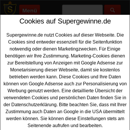
Menü
Cookies auf Supergewinne.de
Supergewinne.de
>
Gewinnspiele
>
Fernglas
Fernglas gewinnen - Fernglas
Supergewinne.de nutzt Cookies auf dieser Webseite. Die
Gewinnspiel
Cookies sind entweder essenziell für die Seitenfunktion
notwendig oder dienen Marketingzwecken. Für Einige
Aktuelle Fernglas Gewinnspiele 2026 bei Supergewinne.de
benötigen wir Ihre Zustimmung. Marketing-Cookies dienen
✅ Jetzt kostenlos mitmachen und mit etwas Glück ein
zur Bereitstellung von Anzeigen mit Google Adsense zur
Fernglas gewinnen. ✅
Monetarisierung dieser Webseite, damit sie kostenlos
betrieben werden kann. Diese Cookies und Ihre Daten
Anzeige:
können von Google Adsense auch zur Personalisierung von
Werbung genutzt werden. Eine detaillierte Übersicht der
verwendeten Cookies und persönlichen Daten finden Sie in
der Datenschutzerklärung. Bitte beachten Sie, dass mit Ihrer
Zustimmung auch Daten an Google in die USA übermittelt
werden können. Sie können diese Einstellungen stets am
Seitenende aufrufen und bearbeiten.