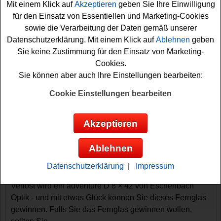
Mit einem Klick auf
Akzeptieren
geben Sie Ihre Einwilligung
für den Einsatz von Essentiellen und Marketing-Cookies
sowie die Verarbeitung der Daten gemäß unserer
Datenschutzerklärung. Mit einem Klick auf
Ablehnen
geben
Sie keine Zustimmung für den Einsatz von Marketing-
Cookies.
Sie können aber auch Ihre Einstellungen bearbeiten:
Gewinnspiele sortieren nach:
Cookie Einstellungen bearbeiten
▼
Gewinnsumme
▲
▼
Gewinnanzahl
▲
▼
Eintragungsdatum
▲
▼
Einsendeschluss
▲
Akzeptieren
TV Movie Gewinnspiel - Fernglas
gewinnen
Ablehnen
Wer gern ein tolles Fernglas gewinnen möchte, hat bei
Datenschutzerklärung
|
Impressum
diesem kostenlosen TV Movie Gewinnspiel teilnehmen.
Verlost wird ein adventure D 8 × 42 von Eschenbach
Optik - und mit etwas Glück können Sie dieses Fernglas
gewinnen. Falls Sie das Fernglas gewinnen wollen,