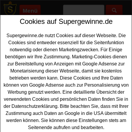
Menü
Cookies auf Supergewinne.de
Supergewinne.de
>
Gewinnspiele
>
Fanartikel Gewinnspiele
>
Penny Gewinnspiel - mit Coke Trikot gewinnen
Supergewinne.de nutzt Cookies auf dieser Webseite. Die
Anzeige:
Cookies sind entweder essenziell für die Seitenfunktion
notwendig oder dienen Marketingzwecken. Für Einige
Anzeige:
benötigen wir Ihre Zustimmung. Marketing-Cookies dienen
zur Bereitstellung von Anzeigen mit Google Adsense zur
Penny Gewinnspiel - mit Coke
Monetarisierung dieser Webseite, damit sie kostenlos
Trikot gewinnen
betrieben werden kann. Diese Cookies und Ihre Daten
können von Google Adsense auch zur Personalisierung von
Mit diesem kostenlosen Penny Gewinnspiel kann der
Werbung genutzt werden. Eine detaillierte Übersicht der
Fußball-Sommer 2026 kommen. Penny und Coke
verwendeten Cookies und persönlichen Daten finden Sie in
verlosen bei diesem Gewinnspiel insgesamt 50 tolle
der Datenschutzerklärung. Bitte beachten Sie, dass mit Ihrer
Trikots. Mit etwas Glück können Sie ein solches Trikot
Zustimmung auch Daten an Google in die USA übermittelt
gewinnen. Falls Sie an dem Penny Gewinnspiel mit
werden können. Sie können diese Einstellungen stets am
Coke kostenlos teilnehmen möchten, müssen Sie nur
Seitenende aufrufen und bearbeiten.
kurz das kleine Formular ausfüllen. Vielleicht haben Sie