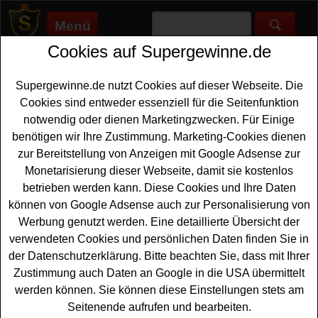
Menü
Cookies auf Supergewinne.de
Supergewinne.de
>
Gewinnspiele
>
Fanartikel Gewinnspiele
>
Liqui Moly Gewinnspiel - Trikot gewinnen
Supergewinne.de nutzt Cookies auf dieser Webseite. Die
Anzeige:
Cookies sind entweder essenziell für die Seitenfunktion
notwendig oder dienen Marketingzwecken. Für Einige
Anzeige:
benötigen wir Ihre Zustimmung. Marketing-Cookies dienen
zur Bereitstellung von Anzeigen mit Google Adsense zur
Liqui Moly Gewinnspiel - Trikot
Monetarisierung dieser Webseite, damit sie kostenlos
gewinnen
betrieben werden kann. Diese Cookies und Ihre Daten
können von Google Adsense auch zur Personalisierung von
Mit diesem kostenlosen Liqui Moly Gewinnspiel kann der
Werbung genutzt werden. Eine detaillierte Übersicht der
Fußball-Sommer 2026 kommen. Liqui Moly verlost
verwendeten Cookies und persönlichen Daten finden Sie in
insgesamt 3500 coole Fan-Trikots - und mit etwas Glück
der Datenschutzerklärung. Bitte beachten Sie, dass mit Ihrer
können Sie ein solches Trikot gewinnen. Falls Sie an
Zustimmung auch Daten an Google in die USA übermittelt
dem Liqui Moly Gewinnspiel teilnehmen möchten,
werden können. Sie können diese Einstellungen stets am
müssen Sie den kostenlosen Newsletter abonnieren.
Seitenende aufrufen und bearbeiten.
Dafür müssen Sie kurz das Formular ausfüllen und