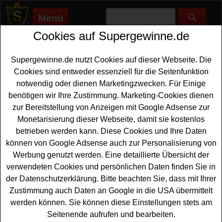
Menü
Cookies auf Supergewinne.de
Supergewinne.de
>
Gewinnspiele
>
Fanartikel Gewinnspiele
>
Die
Getränke Könner Gewinnspiel - in der App WM Pakete und
Gutscheine gewinnen
Supergewinne.de nutzt Cookies auf dieser Webseite. Die
Anzeige:
Cookies sind entweder essenziell für die Seitenfunktion
notwendig oder dienen Marketingzwecken. Für Einige
Anzeige:
benötigen wir Ihre Zustimmung. Marketing-Cookies dienen
zur Bereitstellung von Anzeigen mit Google Adsense zur
Monetarisierung dieser Webseite, damit sie kostenlos
Die Getränke Könner Gewinnspiel -
betrieben werden kann. Diese Cookies und Ihre Daten
in der App WM Pakete und
können von Google Adsense auch zur Personalisierung von
Gutscheine gewinnen
Werbung genutzt werden. Eine detaillierte Übersicht der
verwendeten Cookies und persönlichen Daten finden Sie in
Ein kostenloses Die Getränke Könner Gewinnspiel in der
der Datenschutzerklärung. Bitte beachten Sie, dass mit Ihrer
App
für alle Gewinner, die gern ein schönes WM
Zustimmung auch Daten an Google in die USA übermittelt
Produktpaket gewinnen möchten. Die Getränke Könner
werden können. Sie können diese Einstellungen stets am
verlosen bei diesem App Gewinnspiel 11 WM Pakete von
Seitenende aufrufen und bearbeiten.
Bitburger mit
Liegestuhl
und 5 Basecaps sowie zwei 5l-