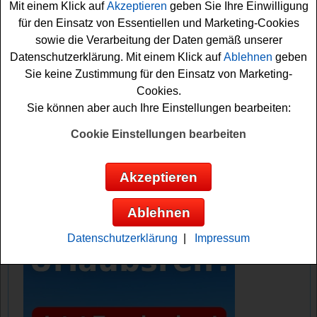
Mit einem Klick auf
Akzeptieren
geben Sie Ihre Einwilligung
Fässchen Bitburger Bier und 11 Gutscheine für den
für den Einsatz von Essentiellen und Marketing-Cookies
Getränkemarkt. Falls Sie sich die schöne Gewinnchance
sowie die Verarbeitung der Daten gemäß unserer
sichern möchten, müssen Sie in der App das Bitburger
Datenschutzerklärung. Mit einem Klick auf
Ablehnen
geben
Dosenschießen-Spiel erfolgreich absolvieren und
Sie keine Zustimmung für den Einsatz von Marketing-
können sich damit Ihre Gewinnchance sichern. Viel
Cookies.
Glück!
Sie können aber auch Ihre Einstellungen bearbeiten:
Die Getränke Könner verlost 11x ein WM
Cookie Einstellungen bearbeiten
Produktpaket und 11 Gutscheine
Akzeptieren
Anzeige:
Ablehnen
Datenschutzerklärung
|
Impressum