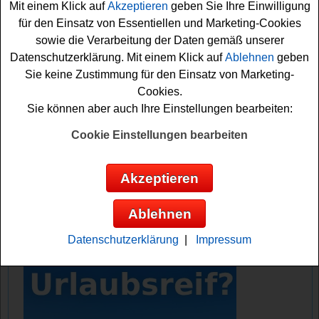
Mit einem Klick auf
Akzeptieren
geben Sie Ihre Einwilligung
solches Mett and Greet gewinnen.
für den Einsatz von Essentiellen und Marketing-Cookies
sowie die Verarbeitung der Daten gemäß unserer
Falls Sie bei dem Netto Gewinnspiel kostenlos
Datenschutzerklärung. Mit einem Klick auf
Ablehnen
geben
teilnehmen möchten, müssen Sie nur flink das kleine
Sie keine Zustimmung für den Einsatz von Marketing-
Formular ausfüllen. Damit können Sie sich schon Ihre
Cookies.
Gewinnchance sichern. Vielleicht haben Sie ja Glück?
Sie können aber auch Ihre Einstellungen bearbeiten:
Netto Online verlost 5x ein Meet and
Cookie Einstellungen bearbeiten
Greet mit Julia Taubitz, inkl. VIP Tickets
und Übernachtung im Hotel
Akzeptieren
Anzeige:
Ablehnen
Datenschutzerklärung
|
Impressum