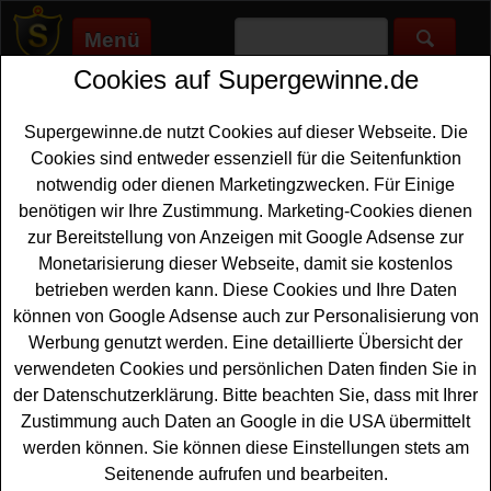
Menü
Cookies auf Supergewinne.de
Supergewinne.de
>
Gewinnspiele
>
Fanartikel Gewinnspiele
>
Netto Online Gewinnspiel - Meet and Greet gewinnen
Supergewinne.de nutzt Cookies auf dieser Webseite. Die
Anzeige:
Cookies sind entweder essenziell für die Seitenfunktion
notwendig oder dienen Marketingzwecken. Für Einige
Anzeige:
benötigen wir Ihre Zustimmung. Marketing-Cookies dienen
zur Bereitstellung von Anzeigen mit Google Adsense zur
Netto Online Gewinnspiel - Meet
Monetarisierung dieser Webseite, damit sie kostenlos
and Greet gewinnen
betrieben werden kann. Diese Cookies und Ihre Daten
können von Google Adsense auch zur Personalisierung von
Alle Rodel-Fans unter den Gewinnern sollten bei diesem
Werbung genutzt werden. Eine detaillierte Übersicht der
kostenlosen Netto Online Gewinnspiel mitmachen. Der
verwendeten Cookies und persönlichen Daten finden Sie in
Netto Marken-Discount verlost fünfmal ein
Meet and
der Datenschutzerklärung. Bitte beachten Sie, dass mit Ihrer
Greet
mit der 8-fachen Rodel-Weltmeisterin Julia Taubitz.
Zustimmung auch Daten an Google in die USA übermittelt
Dazu gibt es VIP-Tickets für zwei Tage beim Rodel-
werden können. Sie können diese Einstellungen stets am
Weltcup in Altenberg, inklusive Übernachtung im Hotel
Seitenende aufrufen und bearbeiten.
für zwei Personen. Mit etwas Glück können Sie ein