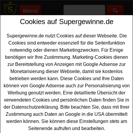
Menü
Cookies auf Supergewinne.de
Supergewinne.de
>
Gewinnspiele
>
Fanartikel Gewinnspiele
>
Edeka Gewinnspiel - Tabaluga Fanpaket gewinnen
Supergewinne.de nutzt Cookies auf dieser Webseite. Die
Anzeige:
Cookies sind entweder essenziell für die Seitenfunktion
notwendig oder dienen Marketingzwecken. Für Einige
Anzeige:
benötigen wir Ihre Zustimmung. Marketing-Cookies dienen
zur Bereitstellung von Anzeigen mit Google Adsense zur
Edeka Gewinnspiel - Tabaluga
Monetarisierung dieser Webseite, damit sie kostenlos
Fanpaket gewinnen
betrieben werden kann. Diese Cookies und Ihre Daten
können von Google Adsense auch zur Personalisierung von
Alle Fans von Tabaluga sollten bei diesem kostenlosen
Werbung genutzt werden. Eine detaillierte Übersicht der
Edeka Gewinnspiel mitmachen. Edeka verlost insgesamt
verwendeten Cookies und persönlichen Daten finden Sie in
zehn coole Tabaluga
Fanpakete
- und mit etwas Glück
der Datenschutzerklärung. Bitte beachten Sie, dass mit Ihrer
können Sie eins davon gewinnen. Falls Sie sich die
Zustimmung auch Daten an Google in die USA übermittelt
schöne Chance sichern möchten, müssen Sie das kleine
werden können. Sie können diese Einstellungen stets am
Quiz erfolgreich lösen. Danach können Sie das Formular
Seitenende aufrufen und bearbeiten.
ausfüllen und sich so Ihre Gewinnchance sichern.