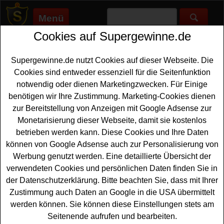
Menü
Cookies auf Supergewinne.de
Supergewinne.de
>
Gewinnspiele
>
Diamant
Diamant gewinnen - Diamant
Supergewinne.de nutzt Cookies auf dieser Webseite. Die
Gewinnspiel
Cookies sind entweder essenziell für die Seitenfunktion
notwendig oder dienen Marketingzwecken. Für Einige
Aktuelle Diamant Gewinnspiele 2026 bei Supergewinne.de
benötigen wir Ihre Zustimmung. Marketing-Cookies dienen
✅ Jetzt kostenlos mitmachen und mit etwas Glück ein
zur Bereitstellung von Anzeigen mit Google Adsense zur
Diamant gewinnen. ✅
Monetarisierung dieser Webseite, damit sie kostenlos
betrieben werden kann. Diese Cookies und Ihre Daten
Anzeige:
können von Google Adsense auch zur Personalisierung von
Werbung genutzt werden. Eine detaillierte Übersicht der
verwendeten Cookies und persönlichen Daten finden Sie in
der Datenschutzerklärung. Bitte beachten Sie, dass mit Ihrer
Zustimmung auch Daten an Google in die USA übermittelt
werden können. Sie können diese Einstellungen stets am
Seitenende aufrufen und bearbeiten.