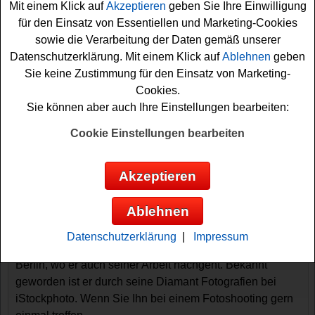
Mit einem Klick auf
Akzeptieren
geben Sie Ihre Einwilligung
für den Einsatz von Essentiellen und Marketing-Cookies
sowie die Verarbeitung der Daten gemäß unserer
Datenschutzerklärung. Mit einem Klick auf
Ablehnen
geben
Sie keine Zustimmung für den Einsatz von Marketing-
Cookies.
Sie können aber auch Ihre Einstellungen bearbeiten:
Gewinnspiele sortieren nach:
Cookie Einstellungen bearbeiten
▼
Gewinnsumme
▲
▼
Gewinnanzahl
▲
▼
Eintragungsdatum
▲
▼
Einsendeschluss
▲
Akzeptieren
Berlin Reise und Fotoshooting gewinnen -
BYM Gewinnspiel
Ablehnen
So einfach kann gewinnen sein. Der Fotograf Luis
Datenschutzerklärung
|
Impressum
Alvarez etwa ist aus Spanien und lebt seit 8 Jahren in
Berlin, wo er auch seiner Arbeit nachgeht. Bekannt
geworden ist er durch seine Diamant Fotografien bei
iStockphoto. Wenn Sie Ihn bei einem Fotoshooting gern