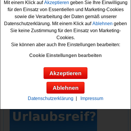
Mit einem Klick auf
Akzeptieren
geben Sie Ihre Einwilligung
Collection
DVD Box
mit 72 Folgen auf insgesamt 33
für den Einsatz von Essentiellen und Marketing-Cookies
DVDs verlost.
sowie die Verarbeitung der Daten gemäß unserer
Datenschutzerklärung. Mit einem Klick auf
Ablehnen
geben
Um an dem tollen ARD Gewinnspiel teilnehmen und eine
Sie keine Zustimmung für den Einsatz von Marketing-
DVD Box gewinne zu können, müssen Sie nur flink die
Cookies.
kleine Quiz-Frage richtig beantworten und können sich
Sie können aber auch Ihre Einstellungen bearbeiten:
so Ihre Gewinnchance sichern. Viel Glück dabei!
Cookie Einstellungen bearbeiten
ARD verlost 5 Polizeiruf 110 DVD Boxen
und eine Defa Klassiker DVD Box
Akzeptieren
Anzeige:
Ablehnen
Datenschutzerklärung
|
Impressum