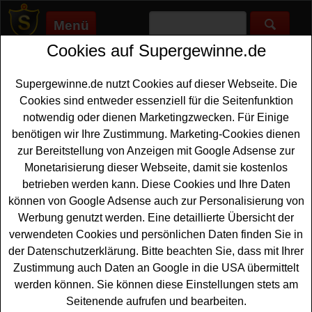
Menü
Cookies auf Supergewinne.de
Supergewinne.de
>
Gewinnspiele
>
CD/DVD Gewinnspiele
>
ARD
Gewinnspiel - Polizeiruf 110 Jubiläums DVD Box gewinnen
Supergewinne.de nutzt Cookies auf dieser Webseite. Die
Anzeige:
Cookies sind entweder essenziell für die Seitenfunktion
notwendig oder dienen Marketingzwecken. Für Einige
Anzeige:
benötigen wir Ihre Zustimmung. Marketing-Cookies dienen
zur Bereitstellung von Anzeigen mit Google Adsense zur
ARD Gewinnspiel - Polizeiruf 110
Monetarisierung dieser Webseite, damit sie kostenlos
Jubiläums DVD Box gewinnen
betrieben werden kann. Diese Cookies und Ihre Daten
können von Google Adsense auch zur Personalisierung von
Ein kostenloses ARD Gewinnspiel anlässlich des 45.
Werbung genutzt werden. Eine detaillierte Übersicht der
Jubiläums der beliebten Serie Polizeiruf 110. Verlost
verwendeten Cookies und persönlichen Daten finden Sie in
werden tolle
DVD
Boxen der Serie - und Sie können eine
der Datenschutzerklärung. Bitte beachten Sie, dass mit Ihrer
davon gewinnen. Fünf mal wartet die Polizeiruf 110
Zustimmung auch Daten an Google in die USA übermittelt
Jubiläumsedition ? Das Beste aus 45 Jahren als Box mit
werden können. Sie können diese Einstellungen stets am
jeweils fünf DVDs auf glückliche Gewinner. Zusätzlich
Seitenende aufrufen und bearbeiten.
wird eine Defa Polizeiruf 110 Klassiker 1971 ? 1991