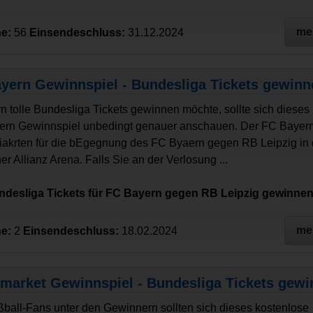
me
e:
56
Einsendeschluss:
31.12.2024
yern Gewinnspiel - Bundesliga Tickets gewinn
n tolle Bundesliga Tickets gewinnen möchte, sollte sich dieses
rn Gewinnspiel unbedingt genauer anschauen. Der FC Bayern 
iakrten für die bEgegnung des FC Byaern gegen RB Leipzig in 
r Allianz Arena. Falls Sie an der Verlosung ...
ndesliga Tickets für FC Bayern gegen RB Leipzig gewinne
me
e:
2
Einsendeschluss:
18.02.2024
market Gewinnspiel - Bundesliga Tickets gew
ßball-Fans unter den Gewinnern sollten sich dieses kostenlose