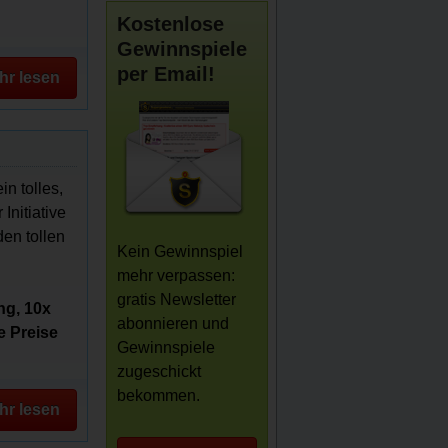
Kostenlose
Gewinnspiele
per Email!
hr lesen
n tolles,
nitiative
den tollen
Kein Gewinnspiel
mehr verpassen:
gratis Newsletter
ng, 10x
abonnieren und
e Preise
Gewinnspiele
zugeschickt
bekommen.
hr lesen