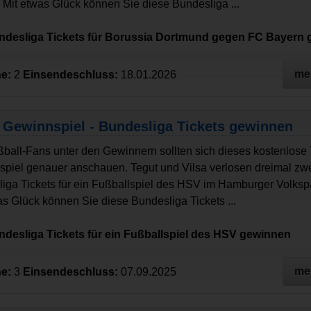
 Mit etwas Glück können Sie diese Bundesliga ...
ndesliga Tickets für Borussia Dortmund gegen FC Bayern
me
e:
2
Einsendeschluss:
18.01.2026
 Gewinnspiel - Bundesliga Tickets gewinnen
ßball-Fans unter den Gewinnern sollten sich dieses kostenlose
piel genauer anschauen. Tegut und Vilsa verlosen dreimal zw
iga Tickets für ein Fußballspiel des HSV im Hamburger Volksp
as Glück können Sie diese Bundesliga Tickets ...
ndesliga Tickets für ein Fußballspiel des HSV gewinnen
me
e:
3
Einsendeschluss:
07.09.2025