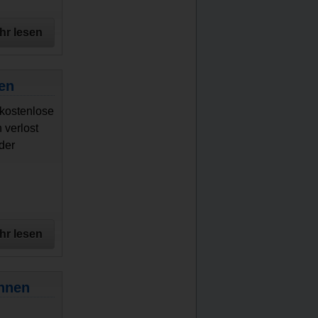
hr lesen
en
 kostenlose
verlost
der
n
hr lesen
innen