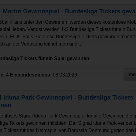
 Martin Gewinnspiel - Bundesliga Tickets gew
ßball-Fans unter den Gewinnern werden dieses kostenlose Möb
piel lieben. Verlost werden 4x2 Bundesliga Tickets für ein Bun
es 1. FCK. Falls Sie diese Bundesliga Tickets gewinnen möchten
ich an der Verlosung teilnehmen und ...
desliga Tickets für ein Spiel gewinnen
me
e:
4
Einsendeschluss:
08.03.2026
l Iduna Park Gewinnspiel - Bundesliga Tickets
nnen
tenloses Signal Iduna Park Gewinnspiel für alle Gewinner, die g
iga Tickets gewinnen möchten. Der Signal Iduna Park verlost 
n Tickets für das Heimspiel von Borussia Dortmund gegen den