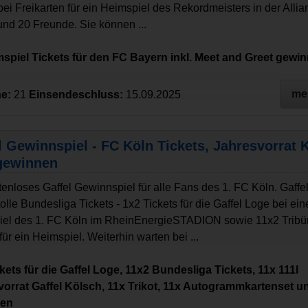
 bei Freikarten für ein Heimspiel des Rekordmeisters in der Alli
 und 20 Freunde. Sie können ...
spiel Tickets für den FC Bayern inkl. Meet and Greet gewi
me
e:
21
Einsendeschluss:
15.09.2025
l Gewinnspiel - FC Köln Tickets, Jahresvorrat 
gewinnen
tenloses Gaffel Gewinnspiel für alle Fans des 1. FC Köln. Gaffe
tolle Bundesliga Tickets - 1x2 Tickets für die Gaffel Loge bei ei
el des 1. FC Köln im RheinEnergieSTADION sowie 11x2 Tribü
für ein Heimspiel. Weiterhin warten bei ...
kets für die Gaffel Loge, 11x2 Bundesliga Tickets, 11x 111l
orrat Gaffel Kölsch, 11x Trikot, 11x Autogrammkartenset u
nen