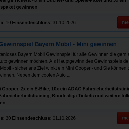
sliga Tickets, 4x ein Bücher- und Spiele-Paket und 5x ein
spaket gewinnen
me
e:
10
Einsendeschluss:
31.10.2026
Gewinnspiel Bayern Mobil - Mini gewinnen
tenloses Bayern Mobil Gewinnspiel für alle Gewinner, die gern ei
uto gewinnen möchten. Als Hauptgewinn des Gewinnspiels der I
Mobil - sicher ans Ziel winkt ein Mini Cooper - und Sie können 
winnen. Neben dem coolen Auto ...
i Cooper, 2x ein E-Bike, 10x ein ADAC Fahrsicherheitstraini
hrsicherheitstraining, Bundesliga Tickets und weitere toll
nen
me
e:
30
Einsendeschluss:
01.10.2026