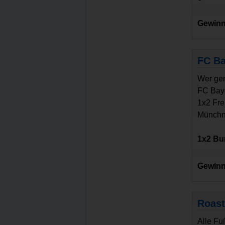
Gewinn
FC Ba
Wer ger
FC Baye
1x2 Fre
Münchne
1x2 Bu
Gewinn
Roast
Alle Fu