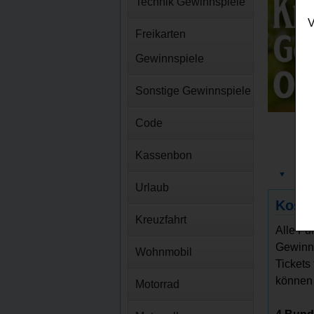
Technik Gewinnspiele
V
Freikarten
Gewinnspiele
Sonstige Gewinnspiele
Code
Kassenbon
▼
Gewi
Urlaub
Kosmo
Kreuzfahrt
Alle Fu
Gewinns
Wohnmobil
Tickets
können 
Motorrad