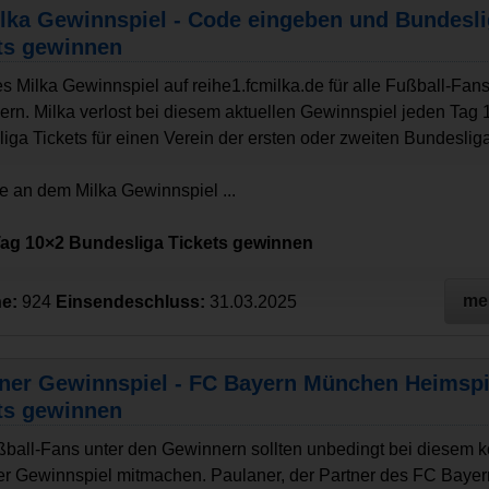
lka Gewinnspiel - Code eingeben und Bundesl
ts gewinnen
les Milka Gewinnspiel auf reihe1.fcmilka.de für alle Fußball-Fan
rn. Milka verlost bei diesem aktuellen Gewinnspiel jeden Tag
iga Tickets für einen Verein der ersten oder zweiten Bundesliga
ie an dem Milka Gewinnspiel ...
Tag 10×2 Bundesliga Tickets gewinnen
me
e:
924
Einsendeschluss:
31.03.2025
ner Gewinnspiel - FC Bayern München Heimspi
ts gewinnen
ßball-Fans unter den Gewinnern sollten unbedingt bei diesem 
r Gewinnspiel mitmachen. Paulaner, der Partner des FC Baye