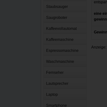
entspan
Staubsauger
eine ei
Saugroboter
gewin
Kaffeevollautomat
Gewinn
Kaffeemaschine
Anzeige:
Espressomaschine
Waschmaschine
Fernseher
Lautsprecher
Laptop
Smartphone