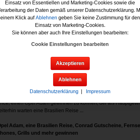
Einsatz von Essentiellen und Marketing-Cookies sowie die
erarbeitung der Daten gemäß unserer Datenschutzerklärung. M
einem Klick auf
Ablehnen
geben Sie keine Zustimmung für den
Einsatz von Marketing-Cookies.
Sie können aber auch Ihre Einstellungen bearbeiten:
Cookie Einstellungen bearbeiten
Gewinnspiele sortieren nach:
nnsumme
▲
▼
Gewinnanzahl
▲
▼
Eintragungsdatum
▲
▼
Einse
Akzeptieren
d Gewinnspiel - bei WM Tippspiel einen Opel
nnen
Ablehnen
tenloses Conrad Gewinnspiel für alle Gewinner, die sich für Fuß
Datenschutzerklärung
|
Impressum
sieren und gern die Spiele tippen. Bei diesem Conrad Tippspiel
nce, einen Opel Adam gewinnen zu können, der als Hauptgewin
iterhin warten eine Brasilien Reise ...
pel Adam, eine Brasilien Reise, Conrad Gutscheine, Fernse
hones, Grills und mehr gewinnen