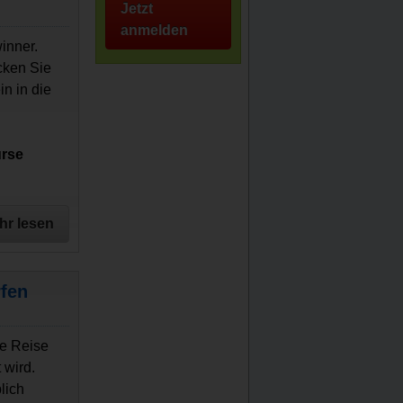
Jetzt
anmelden
inner.
cken Sie
n in die
urse
hr lesen
rfen
ne Reise
 wird.
lich