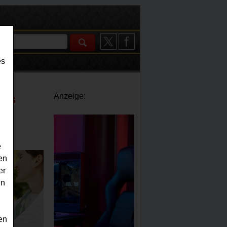
es
Anzeige:
das
e
en
er
en
en