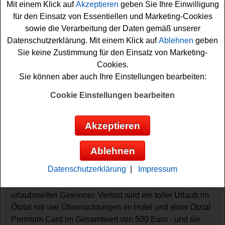
Mit einem Klick auf
Akzeptieren
geben Sie Ihre Einwilligung
für den Einsatz von Essentiellen und Marketing-Cookies
sowie die Verarbeitung der Daten gemäß unserer
Datenschutzerklärung. Mit einem Klick auf
Ablehnen
geben
Sie keine Zustimmung für den Einsatz von Marketing-
Cookies.
Sie können aber auch Ihre Einstellungen bearbeiten:
Cookie Einstellungen bearbeiten
Gewinnspiele sortieren nach:
▼
Gewinnsumme
▲
▼
Gewinnanzahl
▲
Akzeptieren
▼
Eintragungsdatum
▲
▼
Einsendeschluss
▲
Ablehnen
Bergzeit Gewinnspiel - Ötztal Urlaub
gewinnen
Datenschutzerklärung
|
Impressum
Ein kostenloses Bergzeit Gewinnspiel für alle
urlaubsreifen Gewinner. Verlost wird ein toller Urlaub im
Ötztal mit vier Übernachtungen im Hotel und einer Ötztal
Premium Card im Gesamtwert von 500 Euro - und sie