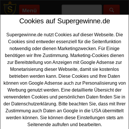
Menü
Cookies auf Supergewinne.de
Supergewinne.de
>
Gewinnspiele
>
Bergzeit
Bergzeit Gewinnspiel
Supergewinne.de nutzt Cookies auf dieser Webseite. Die
Cookies sind entweder essenziell für die Seitenfunktion
Jetzt beim Bergzeit Gewinnspiel mitmachen und tolle Preise
notwendig oder dienen Marketingzwecken. Für Einige
gewinnen. ✅ Bergzeit Gewinnspiele, die auf
benötigen wir Ihre Zustimmung. Marketing-Cookies dienen
Supergewinne.de gelistet sind, finden Sie hier. ✅
zur Bereitstellung von Anzeigen mit Google Adsense zur
Monetarisierung dieser Webseite, damit sie kostenlos
Bergzeit Gewinnspiele
betrieben werden kann. Diese Cookies und Ihre Daten
können von Google Adsense auch zur Personalisierung von
Anzeige:
Werbung genutzt werden. Eine detaillierte Übersicht der
verwendeten Cookies und persönlichen Daten finden Sie in
der Datenschutzerklärung. Bitte beachten Sie, dass mit Ihrer
Zustimmung auch Daten an Google in die USA übermittelt
werden können. Sie können diese Einstellungen stets am
Seitenende aufrufen und bearbeiten.