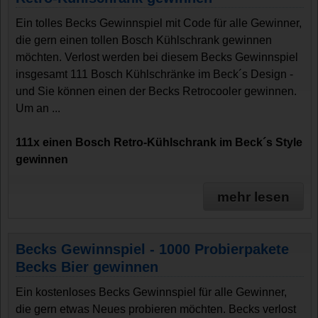
Ein tolles Becks Gewinnspiel mit Code für alle Gewinner,
die gern einen tollen Bosch Kühlschrank gewinnen
möchten. Verlost werden bei diesem Becks Gewinnspiel
insgesamt 111 Bosch Kühlschränke im Beck´s Design -
und Sie können einen der Becks Retrocooler gewinnen.
Um an ...
111x einen Bosch Retro-Kühlschrank im Beck´s Style
gewinnen
mehr lesen
Becks Gewinnspiel - 1000 Probierpakete
Becks Bier gewinnen
Ein kostenloses Becks Gewinnspiel für alle Gewinner,
die gern etwas Neues probieren möchten. Becks verlost