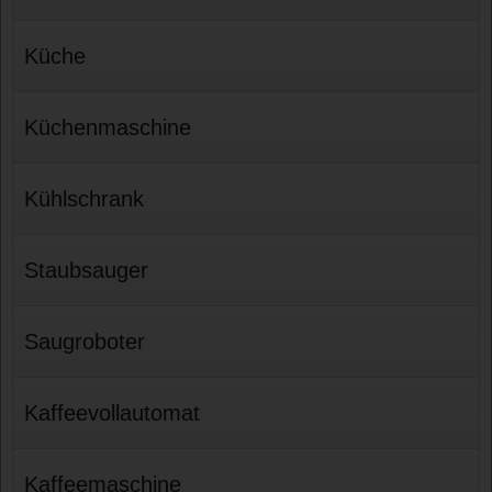
Küche
Küchenmaschine
Kühlschrank
Staubsauger
Saugroboter
Kaffeevollautomat
Kaffeemaschine