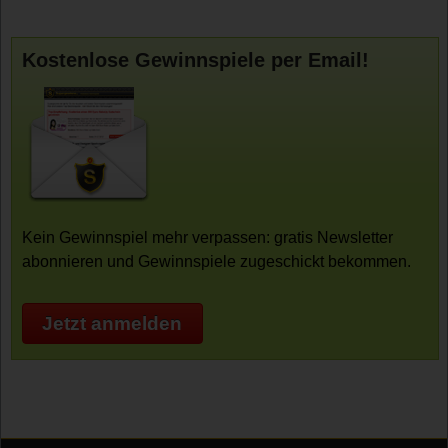
Kostenlose Gewinnspiele per Email!
Kein Gewinnspiel mehr verpassen: gratis Newsletter
abonnieren und Gewinnspiele zugeschickt bekommen.
Jetzt anmelden