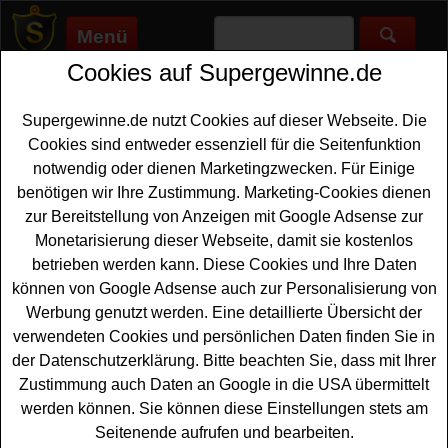
Menü
Cookies auf Supergewinne.de
Supergewinne.de
>
Gewinnspiele
>
Bargeld Gewinnspiele
>
Bau-
Welt Gewinnspiel - Schieferdach im Wert von 10000 Euro
gewinnen
Supergewinne.de nutzt Cookies auf dieser Webseite. Die
Anzeige:
Cookies sind entweder essenziell für die Seitenfunktion
notwendig oder dienen Marketingzwecken. Für Einige
benötigen wir Ihre Zustimmung. Marketing-Cookies dienen
zur Bereitstellung von Anzeigen mit Google Adsense zur
Bau-Welt Gewinnspiel -
Monetarisierung dieser Webseite, damit sie kostenlos
Schieferdach im Wert von 10000
betrieben werden kann. Diese Cookies und Ihre Daten
Euro gewinnen
können von Google Adsense auch zur Personalisierung von
Werbung genutzt werden. Eine detaillierte Übersicht der
Ein kostenloses Bau-Welt Gewinnspiel für alle Gewinner,
verwendeten Cookies und persönlichen Daten finden Sie in
die gern für ihren Dachbau einen Zuschuss von
10000
der Datenschutzerklärung. Bitte beachten Sie, dass mit Ihrer
Euro gewinnen
möchten. Verlost wird ein 10000 Euro
Zustimmung auch Daten an Google in die USA übermittelt
Zuschuss für ein neues Dach mit der innovativen
werden können. Sie können diese Einstellungen stets am
UltraRechteck-Deckung von Ratscheck Schiefer - und
Seitenende aufrufen und bearbeiten.
mit etwas Glück können Sie gewinnen.