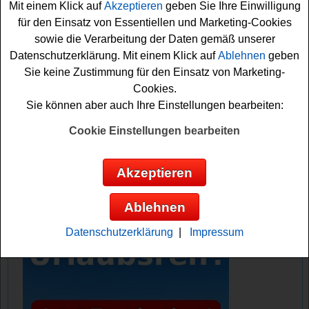
Mit einem Klick auf
Akzeptieren
geben Sie Ihre Einwilligung
für den Einsatz von Essentiellen und Marketing-Cookies
Falls Sie an dem Bau-Welt Gewinnspiel teilnehmen
sowie die Verarbeitung der Daten gemäß unserer
möchten, müssen Sie das Bewerbungsformular ausfüllen
Datenschutzerklärung. Mit einem Klick auf
Ablehnen
geben
und können sich dann Ihre Gewinnchance sichern.
Sie keine Zustimmung für den Einsatz von Marketing-
Vielleicht haben Sie ja Glück?
Cookies.
Sie können aber auch Ihre Einstellungen bearbeiten:
Bau-Welt verlost 10000 Euro Zuschuss für
ein neues Dach mit UltraRechteck-
Cookie Einstellungen bearbeiten
Deckung
Akzeptieren
Anzeige:
Ablehnen
Datenschutzerklärung
|
Impressum