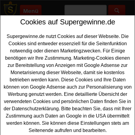
Menü
Cookies auf Supergewinne.de
Supergewinne.de
>
Gewinnspiele
>
Bargeld Gewinnspiele
>
Osiander Gewinnspiel - Einkaufsgutschein gewinnen
Supergewinne.de nutzt Cookies auf dieser Webseite. Die
Anzeige:
Cookies sind entweder essenziell für die Seitenfunktion
notwendig oder dienen Marketingzwecken. Für Einige
benötigen wir Ihre Zustimmung. Marketing-Cookies dienen
Osiander Gewinnspiel -
zur Bereitstellung von Anzeigen mit Google Adsense zur
Einkaufsgutschein gewinnen
Monetarisierung dieser Webseite, damit sie kostenlos
betrieben werden kann. Diese Cookies und Ihre Daten
Wer gern einen tollen
Einkaufsgutschein gewinnen
können von Google Adsense auch zur Personalisierung von
möchte, sollte bei diesem kostenlosen Osiander
Werbung genutzt werden. Eine detaillierte Übersicht der
Gewinnspiel mitmachen. Osiander verlost drei
verwendeten Cookies und persönlichen Daten finden Sie in
Gutscheine für Schulbedarf im Wert von jeweils 1000
der Datenschutzerklärung. Bitte beachten Sie, dass mit Ihrer
Euro - und mit etwas Glück können Sie einen davon
Zustimmung auch Daten an Google in die USA übermittelt
gewinnen. Falls Sie bei dem Osiander Gewinnspiel
werden können. Sie können diese Einstellungen stets am
gratis mitmachen möchten, müssen Sie einen Schulzettel
Seitenende aufrufen und bearbeiten.
einsenden. Bitte beachten Sie die genaue Anleitung, um