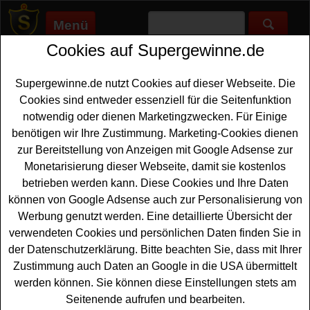
Menü
Cookies auf Supergewinne.de
Supergewinne.de
>
Gewinnspiele
>
Bargeld Gewinnspiele
>
Aurednik Gewinnspiel - Kreuzworträtsel lösen und Gutschein
gewinnen
Supergewinne.de nutzt Cookies auf dieser Webseite. Die
Anzeige:
Cookies sind entweder essenziell für die Seitenfunktion
notwendig oder dienen Marketingzwecken. Für Einige
benötigen wir Ihre Zustimmung. Marketing-Cookies dienen
zur Bereitstellung von Anzeigen mit Google Adsense zur
Aurednik Gewinnspiel -
Monetarisierung dieser Webseite, damit sie kostenlos
Kreuzworträtsel lösen und
betrieben werden kann. Diese Cookies und Ihre Daten
Gutschein gewinnen
können von Google Adsense auch zur Personalisierung von
Werbung genutzt werden. Eine detaillierte Übersicht der
Ein kostenloses Aurednik Gewinnspiel zu 50 Jahren
verwendeten Cookies und persönlichen Daten finden Sie in
Jubiläum für alle Gewinner, die gern einen tollen
der Datenschutzerklärung. Bitte beachten Sie, dass mit Ihrer
Gutschein gewinnen
möchten. Aurednik verlost
Zustimmung auch Daten an Google in die USA übermittelt
Gutscheine im Wert von 5x 500 Euro und 50x 100 Euro -
werden können. Sie können diese Einstellungen stets am
und mit etwas Glück können Sie einen solchen
Seitenende aufrufen und bearbeiten.
Einkaufsgutschein gewinnen.