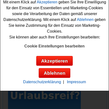
Mit einem Klick auf
Akzeptieren
geben Sie Ihre Einwilligung
für den Einsatz von Essentiellen und Marketing-Cookies
Falls Sie an dem Aurednik Gewinnspiel gratis
sowie die Verarbeitung der Daten gemäß unserer
teilnehmen möchten, sollten Sie gleich die
Datenschutzerklärung. Mit einem Klick auf
Ablehnen
geben
Kreuzworträtsel Lösung herausfinden und können dann
Sie keine Zustimmung für den Einsatz von Marketing-
das kleine Formular ausfüllen. Vielleicht klappt es ja und
Cookies.
sie können einen Gutschein gewinnen? Viel Spaß beim
Sie können aber auch Ihre Einstellungen bearbeiten:
Rätseln!
Cookie Einstellungen bearbeiten
Aurednik verlost Gutscheine im Wert von
5x 500 und 50x 100 Euro
Akzeptieren
Anzeige:
Ablehnen
Datenschutzerklärung
|
Impressum