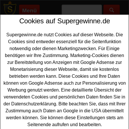
Menü
Cookies auf Supergewinne.de
Supergewinne.de
>
Gewinnspiele
>
Bargeld Gewinnspiele
>
Hansa-Flex Gewinnspiel - Apple Gutschein gewinnen
Supergewinne.de nutzt Cookies auf dieser Webseite. Die
Anzeige:
Cookies sind entweder essenziell für die Seitenfunktion
notwendig oder dienen Marketingzwecken. Für Einige
Anzeige:
benötigen wir Ihre Zustimmung. Marketing-Cookies dienen
zur Bereitstellung von Anzeigen mit Google Adsense zur
Hansa-Flex Gewinnspiel - Apple
Monetarisierung dieser Webseite, damit sie kostenlos
Gutschein gewinnen
betrieben werden kann. Diese Cookies und Ihre Daten
können von Google Adsense auch zur Personalisierung von
Ein kostenloses Hana-Flex Gewinnspiel für alle
Werbung genutzt werden. Eine detaillierte Übersicht der
Gewinner, die gern einen tollen Apple
Gutschein
verwendeten Cookies und persönlichen Daten finden Sie in
gewinnen
möchten. Hansa-Flex verlost fünf
der Datenschutzerklärung. Bitte beachten Sie, dass mit Ihrer
Gutscheinkarten für den Apple Store im Wert von jeweils
Zustimmung auch Daten an Google in die USA übermittelt
200 Euro. Mit etwas Glück können Sie einen dieser
werden können. Sie können diese Einstellungen stets am
Gutscheine gewinnen. Damit lässt sich sicher der eine
Seitenende aufrufen und bearbeiten.
oder andere Technik-Wunsch erfüllen.