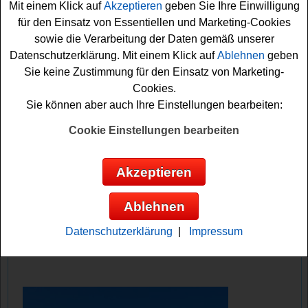
Mit einem Klick auf
Akzeptieren
geben Sie Ihre Einwilligung
für den Einsatz von Essentiellen und Marketing-Cookies
Falls Sie bei dem Hansa-Flex Gewinnspiel kostenlos
sowie die Verarbeitung der Daten gemäß unserer
mitmachen möchten, müssen Sie nur die Lösung der
Datenschutzerklärung. Mit einem Klick auf
Ablehnen
geben
folgenden Frage herausfinden: Wie heißt der neue
Sie keine Zustimmung für den Einsatz von Marketing-
Mietservice bei HANSA?FLEX, bei dem Geräte zur
Cookies.
Ölanalyse, -filterung und -reinigung angeboten werden?
Sie können aber auch Ihre Einstellungen bearbeiten:
Kennen Sie die Lösung? Dann schnell mitmachen und
Gewinnchance sichern. Sie können per E-Mail oder
Cookie Einstellungen bearbeiten
Postkarte an diesem Hansa-Flex Gewinnspiel
teilnehmen. viel Glück!
Akzeptieren
Hansa-Flex verlost 5x einen 200 Euro
Ablehnen
Apple Gutschein
Datenschutzerklärung
|
Impressum
Anzeige: