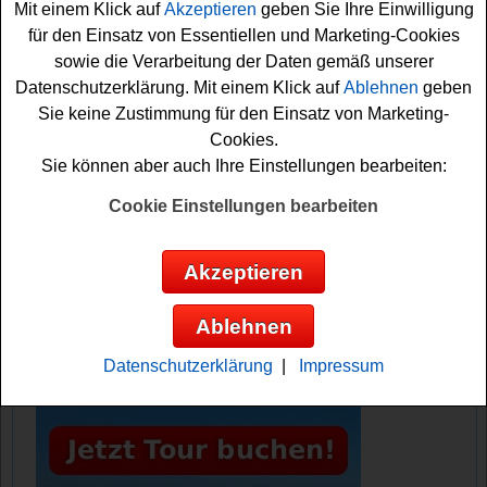
Mit einem Klick auf
Akzeptieren
geben Sie Ihre Einwilligung
glück versuchen. Dafür müssen Sie nur kurz das kleine
für den Einsatz von Essentiellen und Marketing-Cookies
Formular ausfüllen. Vielleicht klappt es ja und sie können
sowie die Verarbeitung der Daten gemäß unserer
einen der
Gutscheine gewinnen
? Viel Erfolg bei diesem
Datenschutzerklärung. Mit einem Klick auf
Ablehnen
geben
schönen Niederegger Gewinnspiel!
Sie keine Zustimmung für den Einsatz von Marketing-
Cookies.
Niederegger verlost 50x einen 50 Euro
Sie können aber auch Ihre Einstellungen bearbeiten:
Einkaufsgutschein
Cookie Einstellungen bearbeiten
Anzeige:
Akzeptieren
Ablehnen
Datenschutzerklärung
|
Impressum