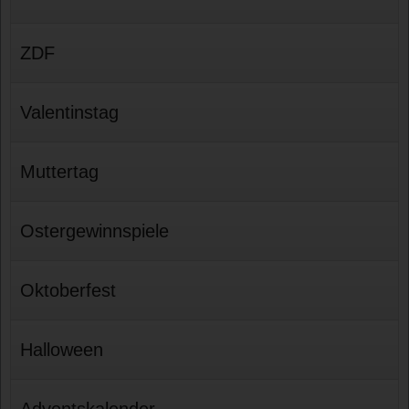
ZDF
Valentinstag
Muttertag
Ostergewinnspiele
Oktoberfest
Halloween
Adventskalender