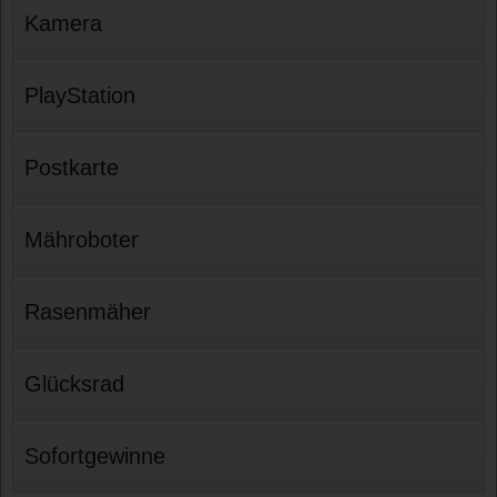
Kamera
PlayStation
Postkarte
Mähroboter
Rasenmäher
Glücksrad
Sofortgewinne