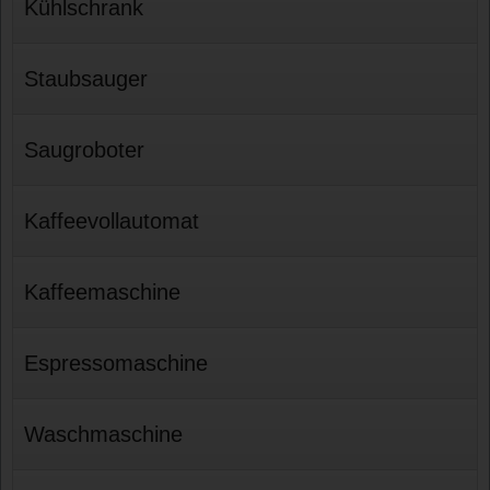
Kühlschrank
Staubsauger
Saugroboter
Kaffeevollautomat
Kaffeemaschine
Espressomaschine
Waschmaschine