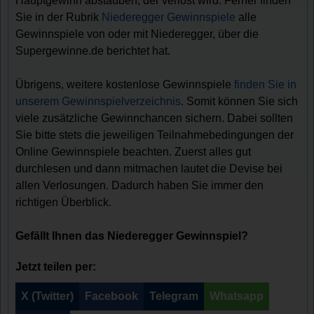
Hauptgewinn abstauben, der verlost wird. Ferner finden
Sie in der Rubrik
Niederegger Gewinnspiele
alle
Gewinnspiele von oder mit Niederegger, über die
Supergewinne.de berichtet hat.
Übrigens, weitere kostenlose Gewinnspiele
finden Sie in
unserem Gewinnspielverzeichnis
. Somit können Sie sich
viele zusätzliche Gewinnchancen sichern. Dabei sollten
Sie bitte stets die jeweiligen Teilnahmebedingungen der
Online Gewinnspiele beachten. Zuerst alles gut
durchlesen und dann mitmachen lautet die Devise bei
allen Verlosungen. Dadurch haben Sie immer den
richtigen Überblick.
Gefällt Ihnen das Niederegger Gewinnspiel?
Jetzt teilen per:
X (Twitter)
Facebook
Telegram
Whatsapp