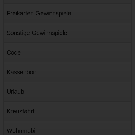
Freikarten Gewinnspiele
Sonstige Gewinnspiele
Code
Kassenbon
Urlaub
Kreuzfahrt
Wohnmobil