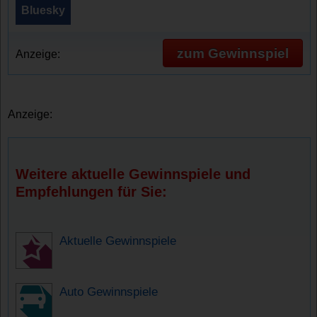
Bluesky
zum Gewinnspiel
Anzeige:
Anzeige:
Weitere aktuelle Gewinnspiele und
Empfehlungen für Sie:
Aktuelle Gewinnspiele
Auto Gewinnspiele