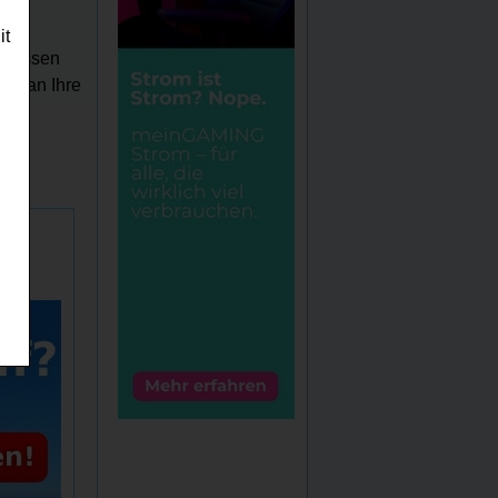
ner.
it
 müssen
 daran Ihre