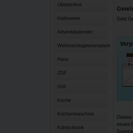
Oktoberfest
Gewin
Halloween
Geld G
Adventskalender
Verp
Weihnachtsgewinnspiele
Haus
ZDF
Grill
Küche
Küchenmaschine
Dieses 
neues G
Kühlschrank
Superg