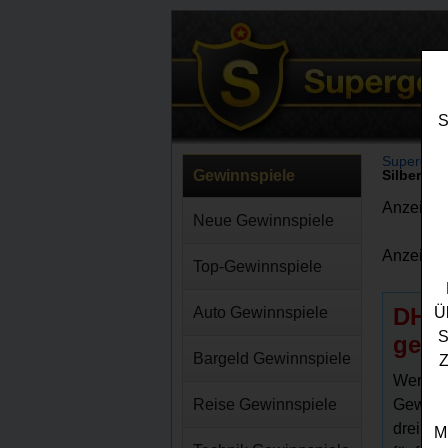
S
Supergew
Gewinnspiele
Silber M
Anzeige:
Neue Gewinnspiele
Anzeige:
Top-Gewinnspiele
DHL 
Auto Gewinnspiele
Ü
S
gew
Bargeld Gewinnspiele
Z
Wer ge
Reise Gewinnspiele
Gewinns
drei Go
M