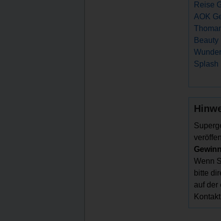
Reise G
AOK Gew
Thomann
Beauty 
Wunderw
Splash
Hinwe
Superge
veröffen
Gewinns
Wenn Si
bitte d
auf der
Kontakt