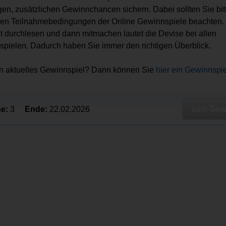
tigen, zusätzlichen Gewinnchancen sichern. Dabei sollten Sie bitt
gen Teilnahmebedingungen der Online Gewinnspiele beachten. 
ut durchlesen und dann mitmachen lautet die Devise bei allen
pielen. Dadurch haben Sie immer den richtigen Überblick.
in aktuelles Gewinnspiel? Dann können Sie
hier ein Gewinnspi
zum Gewi
e:
3
Ende:
22.02.2026