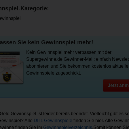
nspiel-Kategorie:
ewinnspiel
assen Sie kein Gewinnspiel mehr!
Kein Gewinnspiel mehr verpassen mit der
Supergewinne.de Gewinner-Mail: einfach Newslet
abonnieren und Sie bekommen kostenlos aktuelle
Gewinnspiele zugeschickt.
Jetzt anm
Geld Gewinnspiel ist leider bereits beendet. Vielleicht gibt es s
ewinspiel? Alle
DHL Gewinnspiele
finden Sie hier. Alle Gewin
ewinne finden Sie im
Gewinnspielverzeichnis
.Somit können Sie