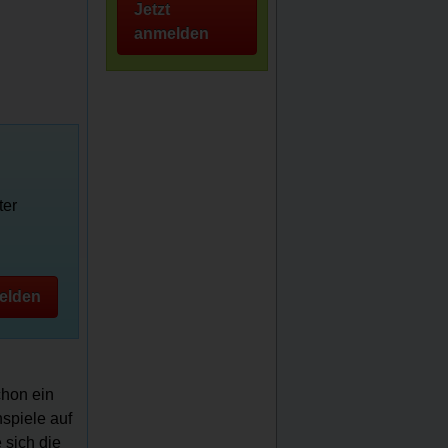
Jetzt
anmelden
ter
elden
chon ein
nspiele auf
 sich die