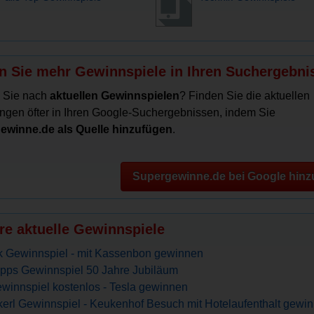
n Sie mehr Gewinnspiele in Ihren Suchergebni
 Sie nach
aktuellen Gewinnspielen
? Finden Sie die aktuellen
ngen öfter in Ihren Google-Suchergebnissen, indem Sie
ewinne.de als Quelle hinzufügen
.
Supergewinne.de bei Google hinz
re aktuelle Gewinnspiele
 Gewinnspiel - mit Kassenbon gewinnen
ipps Gewinnspiel 50 Jahre Jubiläum
winnspiel kostenlos - Tesla gewinnen
erl Gewinnspiel - Keukenhof Besuch mit Hotelaufenthalt gewi