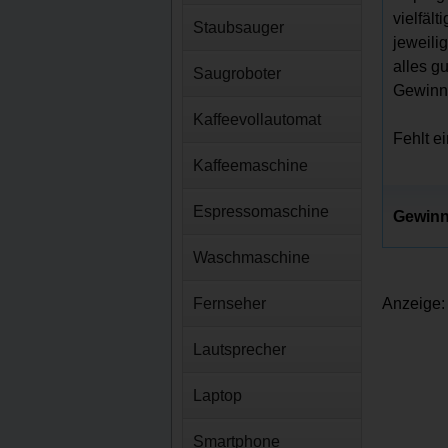
vielfäl
Staubsauger
jeweili
alles g
Saugroboter
Gewinns
Kaffeevollautomat
Fehlt e
Kaffeemaschine
Espressomaschine
Gewinn
Waschmaschine
Fernseher
Anzeige:
Lautsprecher
Laptop
Smartphone