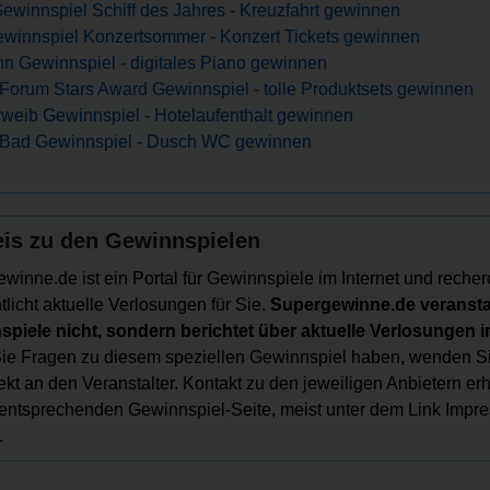
ewinnspiel Schiff des Jahres - Kreuzfahrt gewinnen
innspiel Konzertsommer - Konzert Tickets gewinnen
 Gewinnspiel - digitales Piano gewinnen
Forum Stars Award Gewinnspiel - tolle Produktsets gewinnen
eib Gewinnspiel - Hotelaufenthalt gewinnen
 Bad Gewinnspiel - Dusch WC gewinnen
is zu den Gewinnspielen
winne.de ist ein Portal für Gewinnspiele im Internet und recher
tlicht aktuelle Verlosungen für Sie.
Supergewinne.de veranstal
piele nicht, sondern berichtet über aktuelle Verlosungen im
e Fragen zu diesem speziellen Gewinnspiel haben, wenden Si
irekt an den Veranstalter. Kontakt zu den jeweiligen Anbietern er
 entsprechenden Gewinnspiel-Seite, meist unter dem Link Impr
.