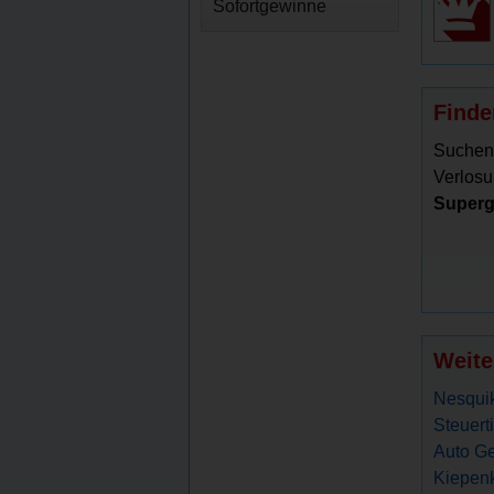
Sofortgewinne
Finde
Suchen
Verlosu
Superg
Weite
Nesquik
Steuert
Auto Ge
Kiepenk