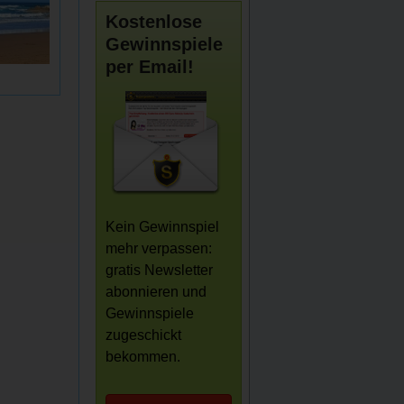
Kostenlose
Gewinnspiele
per Email!
Kein Gewinnspiel
mehr verpassen:
gratis Newsletter
abonnieren und
Gewinnspiele
zugeschickt
bekommen.