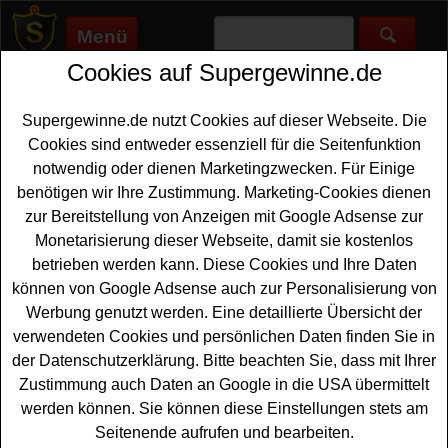
Menü
Cookies auf Supergewinne.de
Supergewinne.de
>
Gewinnspiele
>
Bargeld Gewinnspiele
>
Woolworth Gewinnspiel - Shopping Gutschein gewinnen
Supergewinne.de nutzt Cookies auf dieser Webseite. Die
Anzeige:
Cookies sind entweder essenziell für die Seitenfunktion
notwendig oder dienen Marketingzwecken. Für Einige
Anzeige:
benötigen wir Ihre Zustimmung. Marketing-Cookies dienen
zur Bereitstellung von Anzeigen mit Google Adsense zur
Woolworth Gewinnspiel -
Monetarisierung dieser Webseite, damit sie kostenlos
Shopping Gutschein gewinnen
betrieben werden kann. Diese Cookies und Ihre Daten
können von Google Adsense auch zur Personalisierung von
Sind Sie ein Fan von tollen Schnäppchen und
Werbung genutzt werden. Eine detaillierte Übersicht der
vielfältigen Angeboten für die ganze Familie? Dann
verwendeten Cookies und persönlichen Daten finden Sie in
bietet Ihnen das aktuelle Woolworth Gewinnspiel eine
der Datenschutzerklärung. Bitte beachten Sie, dass mit Ihrer
fantastische Gelegenheit. Unter dem Motto We love
Zustimmung auch Daten an Google in die USA übermittelt
Woolworth startet das Unternehmen eine spannende
werden können. Sie können diese Einstellungen stets am
Rekord-Challenge, bei der Sie nicht nur Teil eines
Seitenende aufrufen und bearbeiten.
offiziellen Weltrekordversuchs werden, sondern auch