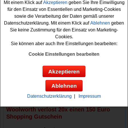
Mit einem Klick auf
Akzeptieren
geben Sie Ihre Einwilligung
tolle
Gutscheine gewinnen
können.
für den Einsatz von Essentiellen und Marketing-Cookies
sowie die Verarbeitung der Daten gemäß unserer
Verlost werden insgesamt 20 Shopping Gutscheine im
Datenschutzerklärung. Mit einem Klick auf
Ablehnen
geben
Wert von jeweils 150 Euro. Mit etwas Glück gewinnen
Sie keine Zustimmung für den Einsatz von Marketing-
Sie einen dieser Gutscheine für Ihren nächsten Einkauf
Cookies.
bei Woolworth. Die Teilnahme ist denkbar einfach:
Sie können aber auch Ihre Einstellungen bearbeiten:
Hinterlassen Sie einfach ein paar persönliche Worte,
eine schöne Erinnerung oder eine kleine
Cookie Einstellungen bearbeiten
Liebeserklärung, warum Sie gerne bei Woolworth
einkaufen. Ihre Nachricht wird anschließend Teil eines
Akzeptieren
digitalen Mega-Liebesbriefs, mit dem Woolworth eine
Brieflänge von 1.000 Metern erreichen und damit den
Ablehnen
aktuellen Weltrekord brechen möchte. Wir wünschen
Ihnen viel Glück!
Datenschutzerklärung
|
Impressum
Woolworth verlost 20x einen 150 Euro
Shopping Gutschein