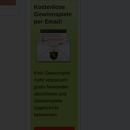
Kostenlose
Gewinnspiele
per Email!
Kein Gewinnspiel
mehr verpassen:
gratis Newsletter
abonnieren und
Gewinnspiele
zugeschickt
bekommen.