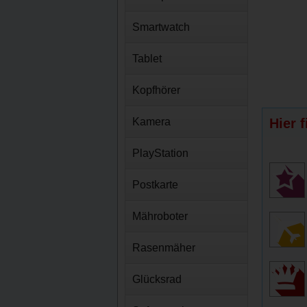
Smartwatch
Tablet
Kopfhörer
Kamera
Hier 
PlayStation
Postkarte
Mähroboter
Rasenmäher
Glücksrad