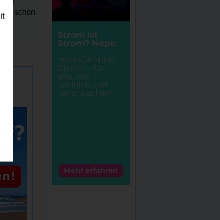
reich
n wir schon
it