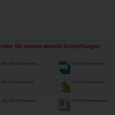
finden Sie weitere aktuelle Empfehlungen:
Aktuelle Gewinnspiele
Auto Gewinnspiele
Reise Gewinnspiele
Geld Gewinnspiele
alle Top Gewinnspiele
Technik-Gewinnspiele