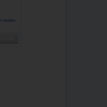
el melden.
nnspiel