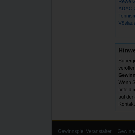
Rewe G
ADAC G
Tennism
Vöslaue
Hinwe
Superge
veröffen
Gewinns
Wenn Si
bitte d
auf der
Kontakt
Gewinnspiel Veranstalter
Gewinn