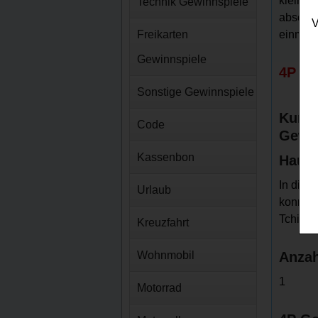
kleine 
Technik Gewinnspiele
absolvi
V
Freikarten
einmal 
Gewinnspiele
4P ve
Sonstige Gewinnspiele
Kurz-
Code
Gewin
Kassenbon
Haupt
In dies
Urlaub
konnten
Tchibo 
Kreuzfahrt
Wohnmobil
Anzah
1
Motorrad