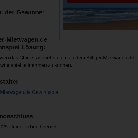
l der Gewinne:
ger-Mietwagen.de
nspiel Lösung:
sen das Glücksrad drehen, um an dem Billiger-Mietwagen.de
winnspiel teilnehmen zu können.
stalter
r-Mietwagen.de Gewinnspiel
ndeschluss:
025 - leider schon beendet.