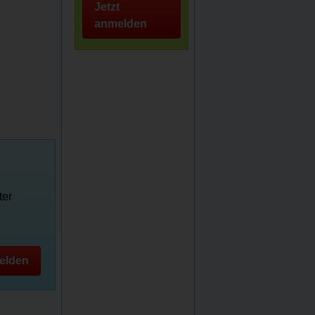
Jetzt
anmelden
ter
elden