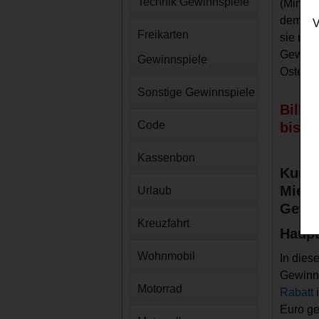
Technik Gewinnspiele
(Mindes
dem Bil
V
Freikarten
sie nur
Gewinnc
Gewinnspiele
Ostern!
Sonstige Gewinnspiele
Billi
Code
bis 5
Kassenbon
Kurz-
Mietw
Urlaub
Gewin
Kreuzfahrt
Haupt
Wohnmobil
In dies
Gewinns
Motorrad
Rabatt
i
Euro g