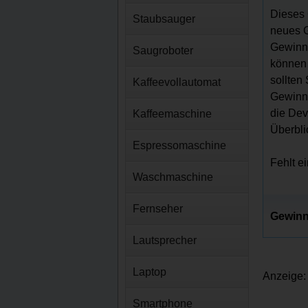
Dieses 
Staubsauger
neues G
Gewinns
Saugroboter
können 
sollten
Kaffeevollautomat
Gewinns
die Dev
Kaffeemaschine
Überbli
Espressomaschine
Fehlt e
Waschmaschine
Fernseher
Gewinn
Lautsprecher
Laptop
Anzeige:
Smartphone