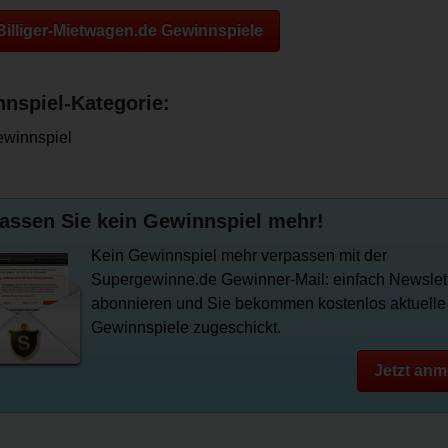
 Billiger-Mietwagen.de Gewinnspiele
nspiel-Kategorie:
ewinnspiel
assen Sie kein Gewinnspiel mehr!
Kein Gewinnspiel mehr verpassen mit der
Supergewinne.de Gewinner-Mail: einfach Newslet
abonnieren und Sie bekommen kostenlos aktuelle
Gewinnspiele zugeschickt.
Jetzt anm