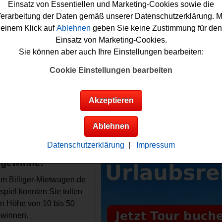
tbestellwert beachten) für Ihre nächste Mietwagen Buchung. Fa
Einsatz von Essentiellen und Marketing-Cookies sowie die
liger-Mietwagen.de Gewinnspiel zu Ostern teilnehmen möchte
erarbeitung der Daten gemäß unserer Datenschutzerklärung. M
 kurz das Glücksrad drehen und können sich dann schon Ihre
einem Klick auf
Ablehnen
geben Sie keine Zustimmung für den
hance sichern. Vielleicht haben Sie ja Glück? Viel Erfolg und 
Einsatz von Marketing-Cookies.
Sie können aber auch Ihre Einstellungen bearbeiten:
Cookie Einstellungen bearbeiten
ger-Mietwagen.de verlost tollen Rabatt in Höhe 
0 Euro
Akzeptieren
Anzeige:
Infos zum Billiger-
Ablehnen
agen.de
nspiel
Datenschutzerklärung
|
Impressum
gewinne:
em Billiger-Mietwagen.de
piel konnten Sie tollen
n Höhe von 10 bis 50
ewinnen.