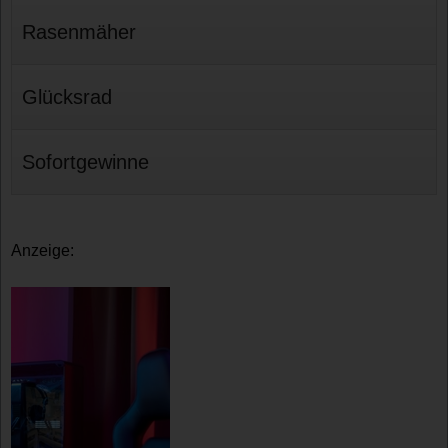
Rasenmäher
Glücksrad
Sofortgewinne
Anzeige: