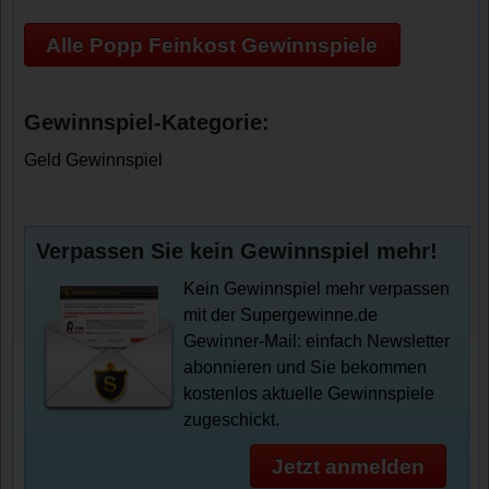
Alle Popp Feinkost Gewinnspiele
Gewinnspiel-Kategorie:
Geld Gewinnspiel
Verpassen Sie kein Gewinnspiel mehr!
Kein Gewinnspiel mehr verpassen
mit der Supergewinne.de
Gewinner-Mail: einfach Newsletter
abonnieren und Sie bekommen
kostenlos aktuelle Gewinnspiele
zugeschickt.
Jetzt anmelden