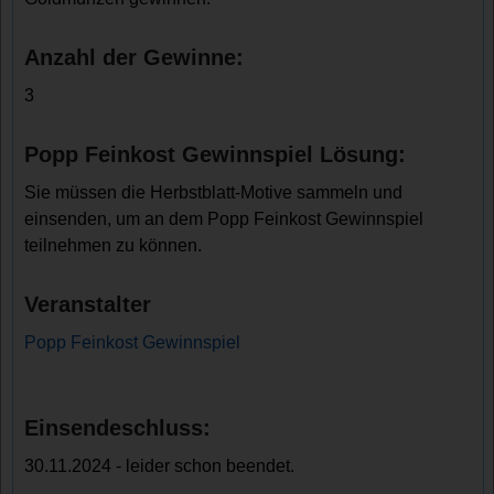
Anzahl der Gewinne:
3
Popp Feinkost Gewinnspiel Lösung:
Sie müssen die Herbstblatt-Motive sammeln und
einsenden, um an dem Popp Feinkost Gewinnspiel
teilnehmen zu können.
Veranstalter
Popp Feinkost Gewinnspiel
Einsendeschluss:
30.11.2024 - leider schon beendet.