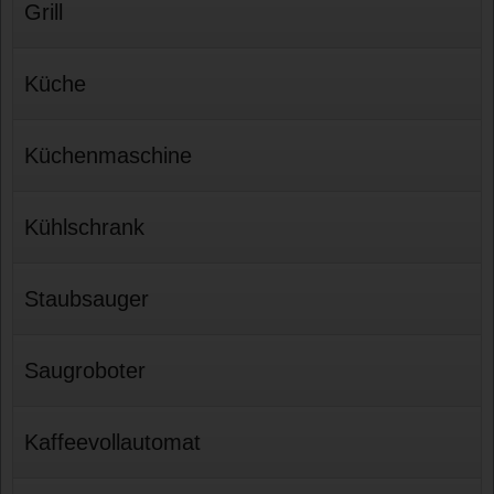
Grill
Küche
Küchenmaschine
Kühlschrank
Staubsauger
Saugroboter
Kaffeevollautomat