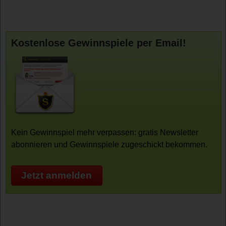
Kostenlose Gewinnspiele per Email!
Kein Gewinnspiel mehr verpassen: gratis Newsletter
abonnieren und Gewinnspiele zugeschickt bekommen.
Jetzt anmelden