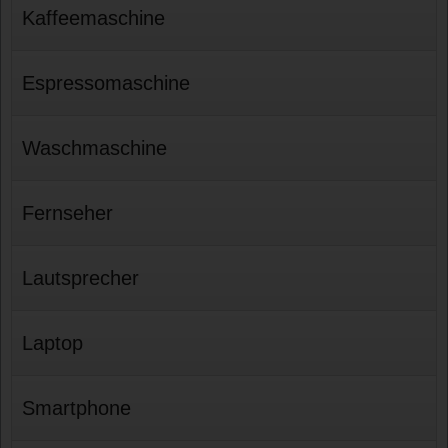
Kaffeemaschine
Espressomaschine
Waschmaschine
Fernseher
Lautsprecher
Laptop
Smartphone