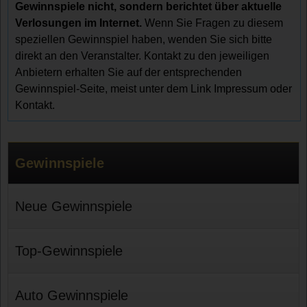
Gewinnspiele nicht, sondern berichtet über aktuelle
Verlosungen im Internet.
Wenn Sie Fragen zu diesem
speziellen Gewinnspiel haben, wenden Sie sich bitte
direkt an den Veranstalter. Kontakt zu den jeweiligen
Anbietern erhalten Sie auf der entsprechenden
Gewinnspiel-Seite, meist unter dem Link Impressum oder
Kontakt.
Gewinnspiele
Neue Gewinnspiele
Top-Gewinnspiele
Auto Gewinnspiele