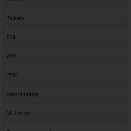
Tickets
EM
WM
ZDF
Valentinstag
Muttertag