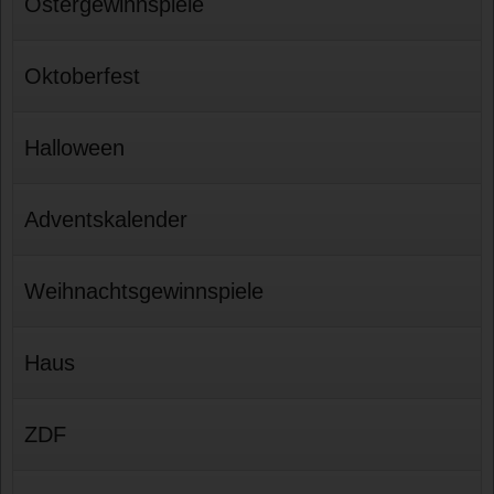
Ostergewinnspiele
Oktoberfest
Halloween
Adventskalender
Weihnachtsgewinnspiele
Haus
ZDF