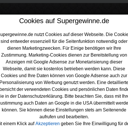
Cookies auf Supergewinne.de
upergewinne.de nutzt Cookies auf dieser Webseite. Die Cooki
sind entweder essenziell für die Seitenfunktion notwendig oder
inne.de
>
Gewinnspiele
>
Bargeld Gewinnspiele
>
EMP Gewinnspiel -
dienen Marketingzwecken. Für Einige benötigen wir Ihre
n
Zustimmung. Marketing-Cookies dienen zur Bereitstellung von
Anzeigen mit Google Adsense zur Monetarisierung dieser
Webseite, damit sie kostenlos betrieben werden kann. Diese
Cookies und Ihre Daten können von Google Adsense auch zur
Personalisierung von Werbung genutzt werden. Eine detailliert
Gewinnspiel - Gutscheine gewinnen
bersicht der verwendeten Cookies und persönlichen Daten find
ie in der Datenschutzerklärung. Bitte beachten Sie, dass mit Ihr
önes EMP Gewinnspiel für alle Gewinner, die gern einen tollen
ustimmung auch Daten an Google in die USA übermittelt werd
en
möchte. EMP verlost bei diesem Gewinnspiel fünf Gutschein
können. Sie können diese Einstellungen stets am Seitenende
eils 100 Euro - und mit etwas Glück können Sie einen dieser G
aufrufen und bearbeiten.
n. Falls Sie bei dem EMP Gewinnspiel kostenlos mitmachen m
it einem Klick auf
Akzeptieren
geben Sie Ihre Einwilligung für d