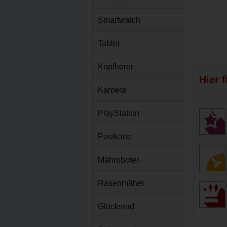
Smartwatch
Tablet
Kopfhörer
Hier 
Kamera
PlayStation
Postkarte
Mähroboter
Rasenmäher
Glücksrad