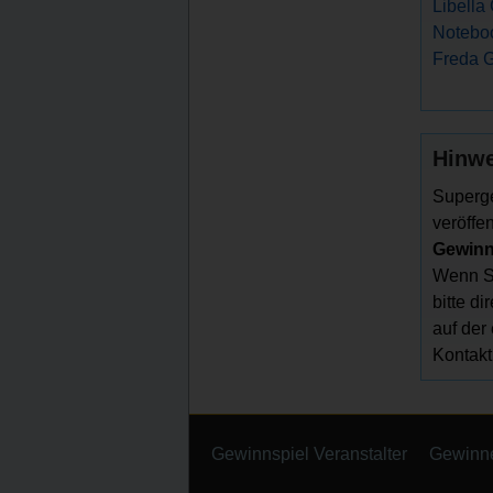
Libella
Noteboo
Freda G
Hinwe
Superge
veröffen
Gewinns
Wenn Si
bitte d
auf der
Kontakt
Gewinnspiel Veranstalter
Gewinn