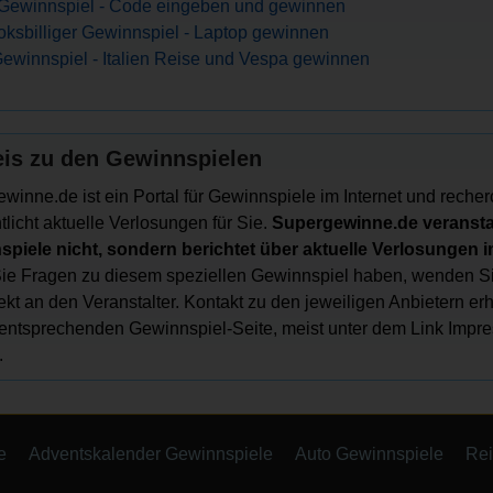
 Gewinnspiel - Code eingeben und gewinnen
ksbilliger Gewinnspiel - Laptop gewinnen
ewinnspiel - Italien Reise und Vespa gewinnen
is zu den Gewinnspielen
winne.de ist ein Portal für Gewinnspiele im Internet und recher
tlicht aktuelle Verlosungen für Sie.
Supergewinne.de veranstal
piele nicht, sondern berichtet über aktuelle Verlosungen im
e Fragen zu diesem speziellen Gewinnspiel haben, wenden Si
irekt an den Veranstalter. Kontakt zu den jeweiligen Anbietern er
 entsprechenden Gewinnspiel-Seite, meist unter dem Link Impr
.
e
Adventskalender Gewinnspiele
Auto Gewinnspiele
Rei