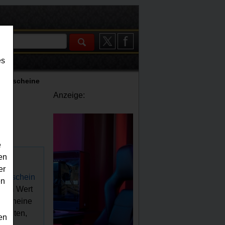
es
 Gutscheine
Anzeige:
e
en
er
Gutschein
en
e im Wert
utscheine
öchten,
en