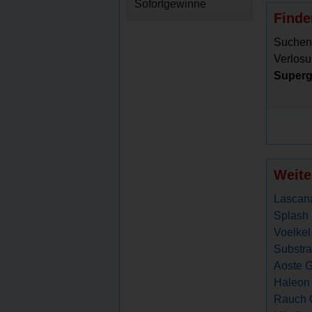
Sofortgewinne
Finde
Suchen
Verlosu
Superg
Weite
Lascana
Splash 
Voelkel
Substra
Aoste G
Haleon 
Rauch G