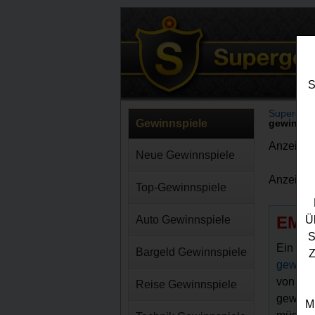
S
Supergew
Gewinnspiele
gewinne
Anzeige:
Neue Gewinnspiele
Anzeige:
Top-Gewinnspiele
EMP 
Auto Gewinnspiele
Ü
S
Ein sch
Bargeld Gewinnspiele
Z
gewinn
von jew
Reise Gewinnspiele
gewinne
M