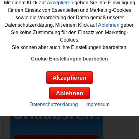
Mit einem Klick auf
Akzeptieren
geben Sie Ihre Einwilligung
schöne Gewinnchance sichern möchten, sollten Sie
für den Einsatz von Essentiellen und Marketing-Cookies
gleich das kleine
Spiel
erfolgreich absolvieren und
sowie die Verarbeitung der Daten gemäß unserer
können danach das Formular ausfüllen. Vielleicht klappt
Datenschutzerklärung. Mit einem Klick auf
Ablehnen
geben
es ja? Zumindest sind die Daumen schon einmal fest
Sie keine Zustimmung für den Einsatz von Marketing-
gedrückt. Viel Erfolg!
Cookies.
Sie können aber auch Ihre Einstellungen bearbeiten:
Essen und Trinken verlost Somat
Geschirrreiniger und 100 Euro
Cookie Einstellungen bearbeiten
Haushaltsgeld
Akzeptieren
Anzeige:
Ablehnen
Datenschutzerklärung
|
Impressum