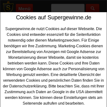
Menü
Cookies auf Supergewinne.de
Supergewinne.de
>
Gewinnspiele
>
Bargeld Gewinnspiele
>
Essen
und Trinken Gewinnspiel - Somat Geschirreiniger und Geld
gewinnen
Supergewinne.de nutzt Cookies auf dieser Webseite. Die
Anzeige:
Cookies sind entweder essenziell für die Seitenfunktion
notwendig oder dienen Marketingzwecken. Für Einige
Anzeige:
benötigen wir Ihre Zustimmung. Marketing-Cookies dienen
zur Bereitstellung von Anzeigen mit Google Adsense zur
Monetarisierung dieser Webseite, damit sie kostenlos
Essen und Trinken Gewinnspiel -
betrieben werden kann. Diese Cookies und Ihre Daten
Somat Geschirreiniger und Geld
können von Google Adsense auch zur Personalisierung von
gewinnen
Werbung genutzt werden. Eine detaillierte Übersicht der
verwendeten Cookies und persönlichen Daten finden Sie in
Ein kostenloses Essen und Trinken Gewinnspiel für alle,
der Datenschutzerklärung. Bitte beachten Sie, dass mit Ihrer
die gern
Geld gewinnen
möchten. Essen und Trinken
Zustimmung auch Daten an Google in die USA übermittelt
verlost Somat Geschirrreiniger und 100 Euro
werden können. Sie können diese Einstellungen stets am
Haushaltsgeld und mit etwas Glück können Sie das
Seitenende aufrufen und bearbeiten.
Produktset und das Geld gewinnen. Falls Sie sich die