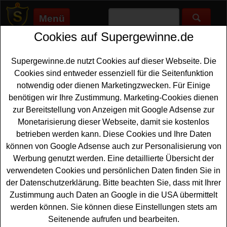
Menü
Cookies auf Supergewinne.de
Supergewinne.de
>
Gewinnspiele
>
Bargeld Gewinnspiele
>
Klack
Gewinnspiel - Tchibo Einkaufsgutschein gewinnen
Supergewinne.de nutzt Cookies auf dieser Webseite. Die
Anzeige:
Cookies sind entweder essenziell für die Seitenfunktion
notwendig oder dienen Marketingzwecken. Für Einige
Anzeige:
benötigen wir Ihre Zustimmung. Marketing-Cookies dienen
zur Bereitstellung von Anzeigen mit Google Adsense zur
Klack Gewinnspiel - Tchibo
Monetarisierung dieser Webseite, damit sie kostenlos
Einkaufsgutschein gewinnen
betrieben werden kann. Diese Cookies und Ihre Daten
können von Google Adsense auch zur Personalisierung von
Wer gern einen
Einkaufsgutschein gewinnen
mag, sollte
Werbung genutzt werden. Eine detaillierte Übersicht der
sich dieses kostenlose Klack Gewinnspiel genauer
verwendeten Cookies und persönlichen Daten finden Sie in
ansehen. Verlost wird ein Tchibo Gutschein im Wert von
der Datenschutzerklärung. Bitte beachten Sie, dass mit Ihrer
100 Euro für die aktuelle Kollektion. Falls Sie diesen
Zustimmung auch Daten an Google in die USA übermittelt
Einkaufsgutschein gewinnen wollen, sollten Sie kurz an
werden können. Sie können diese Einstellungen stets am
der Verlosung teilnehmen. Dafür müssen Sie das kleine
Seitenende aufrufen und bearbeiten.
spiel erfolgreich lösen. Danach können Sie das Formular