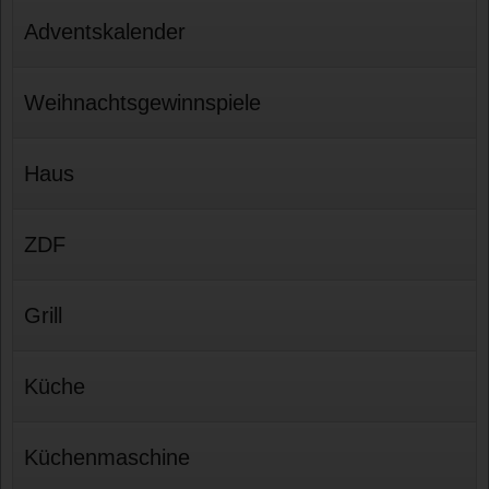
Adventskalender
Weihnachtsgewinnspiele
Haus
ZDF
Grill
Küche
Küchenmaschine