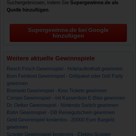
Suchergebnissen, indem Sie
Supergewinne.de als
Quelle hinzufügen
.
Supergewinne.de bei Google
hinzufügen
Weitere aktuelle Gewinnspiele
Resch Frisch Gewinnspiel - Hotelaufenthalt gewinnen
Born Feinkost Gewinnspiel - Grillpaket oder Grill Party
gewinnen
Biomarkt Gewinnspiel - Kino Tickets gewinnen
Compo Gewinnspiel - mit Kassenbon E-Bike gewinnen
Dr. Oetker Gewinnspiel - Nintendo Switch gewinnen
Bahn Gewinnspiel - DB Reisegutschein gewinnen
Geld Gewinnspiel kostenlos - 20000 Euro Bargeld
gewinnen
Scooter Gewinnspiel kostenlos - Elektro-Scooter