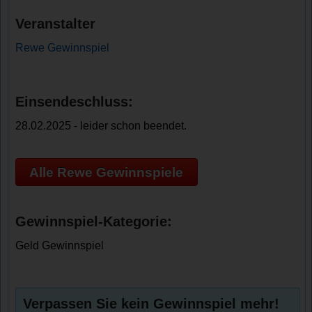
Veranstalter
Rewe Gewinnspiel
Einsendeschluss:
28.02.2025 - leider schon beendet.
Alle Rewe Gewinnspiele
Gewinnspiel-Kategorie:
Geld Gewinnspiel
Verpassen Sie kein Gewinnspiel mehr!