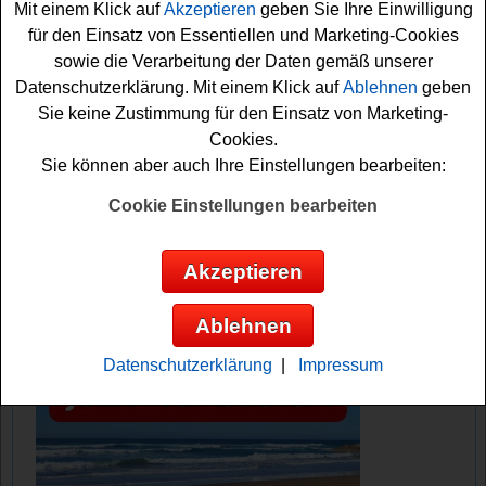
Mit einem Klick auf
Akzeptieren
geben Sie Ihre Einwilligung
Aktions-Produkte kaufen und Ihren Kassenbon
für den Einsatz von Essentiellen und Marketing-Cookies
hochladen. Machen Sie mit und versuchen Sie Ihr Glück!
sowie die Verarbeitung der Daten gemäß unserer
Datenschutzerklärung. Mit einem Klick auf
Ablehnen
geben
Rewe verlost 100x einen 100 Euro
Sie keine Zustimmung für den Einsatz von Marketing-
Einkaufsgutschein
Cookies.
Sie können aber auch Ihre Einstellungen bearbeiten:
Anzeige:
Cookie Einstellungen bearbeiten
Akzeptieren
Ablehnen
Datenschutzerklärung
|
Impressum