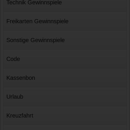
Technik Gewinnspiele
Freikarten Gewinnspiele
Sonstige Gewinnspiele
Code
Kassenbon
Urlaub
Kreuzfahrt