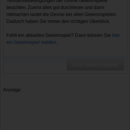
Teilnahmebedingungen der Online Gewinnspiele
beachten. Zuerst alles gut durchlesen und dann
mitmachen lautet die Devise bei allen Gewinnspielen.
Dadurch haben Sie immer den richtigen Überblick.
Fehlt ein aktuelles Gewinnspiel? Dann können Sie
hier
ein Gewinnspiel melden.
zum Gewinnspiel
Anzeige: