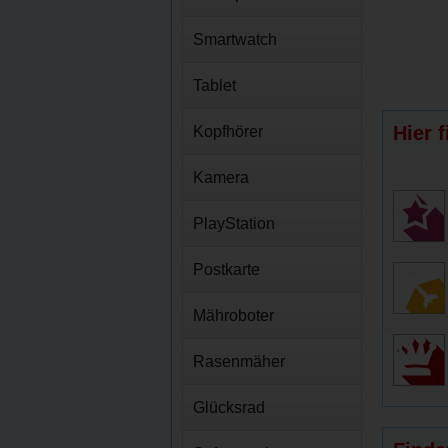
Smartwatch
Tablet
Hier 
Kopfhörer
Kamera
PlayStation
Postkarte
Mähroboter
Rasenmäher
Glücksrad