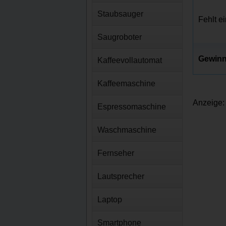
Staubsauger
Fehlt e
Saugroboter
Gewinn
Kaffeevollautomat
Kaffeemaschine
Anzeige:
Espressomaschine
Waschmaschine
Fernseher
Lautsprecher
Laptop
Smartphone