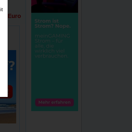
it
100 Euro