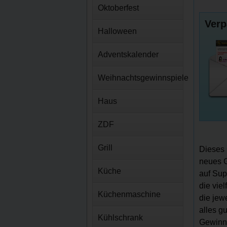
Oktoberfest
Verp
Halloween
Adventskalender
Weihnachtsgewinnspiele
Haus
ZDF
Grill
Dieses 
neues G
Küche
auf Sup
die vie
Küchenmaschine
die jew
alles g
Kühlschrank
Gewinns