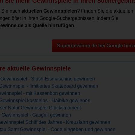
n Sie mehr Gewinnspiele in Ihren Suchergebni
 Sie nach
aktuellen Gewinnspielen
? Finden Sie die aktuellen
ngen öfter in Ihren Google-Suchergebnissen, indem Sie
ewinne.de als Quelle hinzufügen
.
Supergewinne.de bei Google hinz
re aktuelle Gewinnspiele
 Gewinnspiel - Slush-Eismaschine gewinnen
 Gewinnspiel - limitiertes Skateboard gewinnen
ewinnspiel - mit Kassenbon gewinnen
Gewinnspiel kostenlos - Haibike gewinnen
ser Natur Gewinnspiel Glücksmoment
Gewinnspiel - Gasgrill gewinnen
ewinnspiel Schiff des Jahres - Kreuzfahrt gewinnen
tau Samt Gewinnspiel - Code eingeben und gewinnen