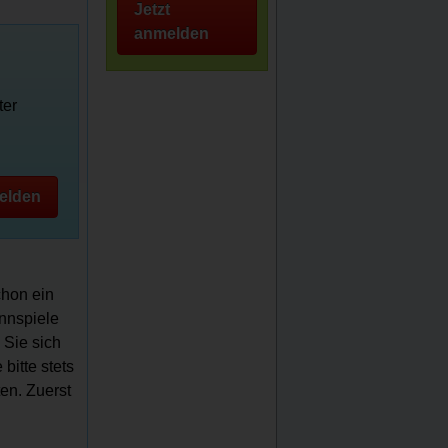
Jetzt
anmelden
ter
elden
chon ein
innspiele
 Sie sich
bitte stets
en. Zuerst