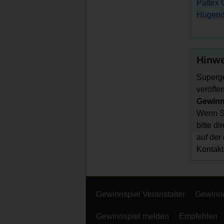
Pattex 
Hugend
Hinwe
Superge
veröffen
Gewinns
Wenn Si
bitte d
auf der
Kontakt
Gewinnspiel Veranstalter
Gewinn
Gewinnspiel melden
Empfehlen