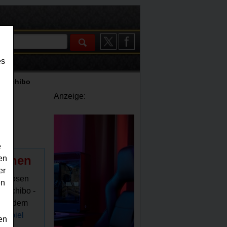
es
 - Tchibo
Anzeige:
e
innen
en
er
tenlosen
en
n Tchibo -
e an dem
ne
Spiel
en