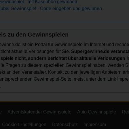
Gewinnspiel - mit Kasenbon gewinnen
ubel Gewinnspiel - Code eingeben und gewinnen
is zu den Gewinnspielen
winne.de ist ein Portal für Gewinnspiele im Internet und recher
tlicht aktuelle Verlosungen für Sie.
Supergewinne.de veranstal
piele nicht, sondern berichtet über aktuelle Verlosungen im
e Fragen zu diesem speziellen Gewinnspiel haben, wenden Si
irekt an den Veranstalter. Kontakt zu den jeweiligen Anbietern er
 entsprechenden Gewinnspiel-Seite, meist unter dem Link Impr
.
e
Adventskalender Gewinnspiele
Auto Gewinnspiele
Rei
Cookie-Einstellungen
Datenschutz
Impressum