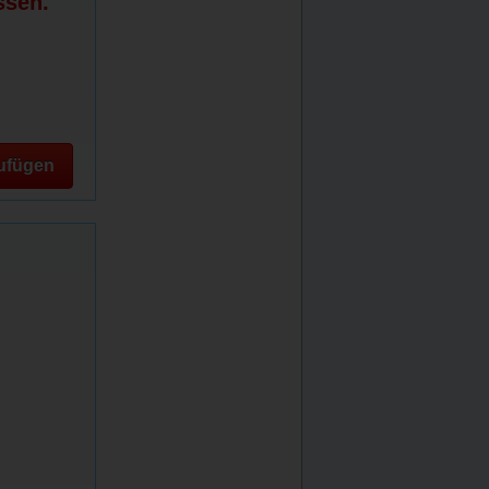
ssen.
ufügen