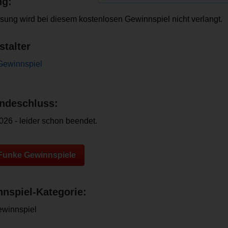
ng:
sung wird bei diesem kostenlosen Gewinnspiel nicht verlangt.
stalter
Gewinnspiel
ndeschluss:
026 - leider schon beendet.
 Funke Gewinnspiele
nspiel-Kategorie:
ewinnspiel