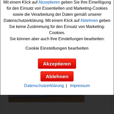
Mit einem Klick auf
Akzeptieren
geben Sie Ihre Einwilligung
Lifeline verlost einen 100 Euro Tchibo
für den Einsatz von Essentiellen und Marketing-Cookies
Gutschein
sowie die Verarbeitung der Daten gemäß unserer
Datenschutzerklärung. Mit einem Klick auf
Ablehnen
geben
Anzeige:
Sie keine Zustimmung für den Einsatz von Marketing-
Cookies.
Sie können aber auch Ihre Einstellungen bearbeiten:
Cookie Einstellungen bearbeiten
Akzeptieren
Ablehnen
Datenschutzerklärung
|
Impressum