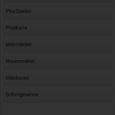
PlayStation
Postkarte
Mähroboter
Rasenmäher
Glücksrad
Sofortgewinne