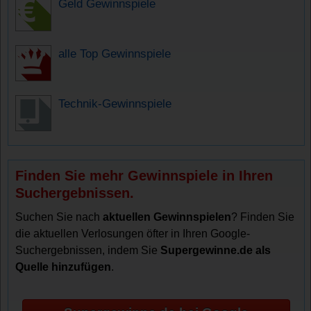
Geld Gewinnspiele
alle Top Gewinnspiele
Technik-Gewinnspiele
Finden Sie mehr Gewinnspiele in Ihren
Suchergebnissen.
Suchen Sie nach
aktuellen Gewinnspielen
? Finden Sie
die aktuellen Verlosungen öfter in Ihren Google-
Suchergebnissen, indem Sie
Supergewinne.de als
Quelle hinzufügen
.