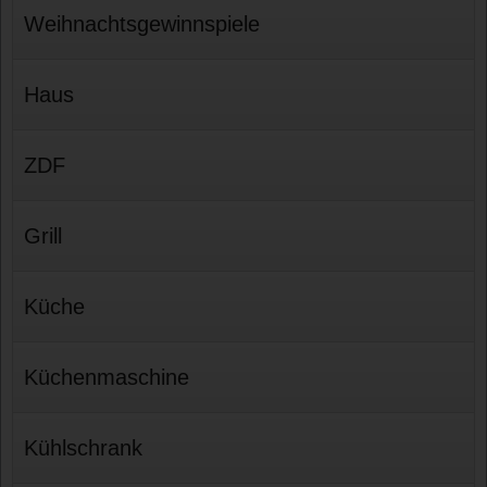
Weihnachtsgewinnspiele
Haus
ZDF
Grill
Küche
Küchenmaschine
Kühlschrank