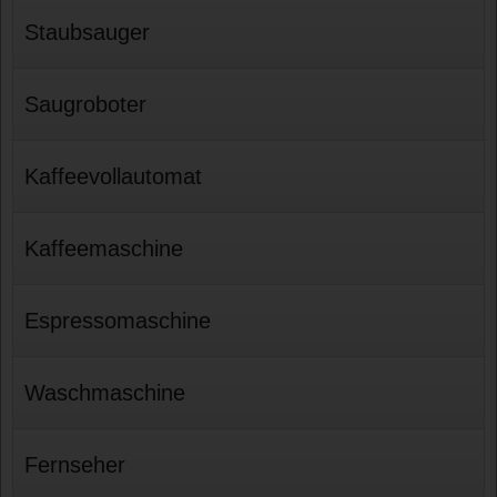
Staubsauger
Saugroboter
Kaffeevollautomat
Kaffeemaschine
Espressomaschine
Waschmaschine
Fernseher