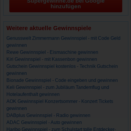
Supergewinne.de bei Google
hinzufügen
Weitere aktuelle Gewinnspiele
Genusswelt Zimmermann Gewinnspiel - mit Code Geld
gewinnen
Rewe Gewinnspiel - Eismaschine gewinnen
Kiri Gewinnspiel - mit Kassenbon gewinnen
Gutschein Gewinnspiel kostenlos - Technik Gutschein
gewinnen
Bionade Gewinnspiel - Code eingeben und gewinnen
Keli Gewinnspiel - zum Jubiläum Tandemflug und
Hotelaufenthalt gewinnen
AOK Gewinnspiel Konzertsommer - Konzert Tickets
gewinnen
DABplus Gewinnspiel - Radio gewinnen
ADAC Gewinnspiel - Auto gewinnen
Haribo Gewinnspiel - zum Schulstart tolle Entdecker-