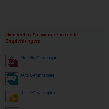
Hier finden Sie weitere aktuelle
Empfehlungen:
Aktuelle Gewinnspiele
Auto Gewinnspiele
Reise Gewinnspiele