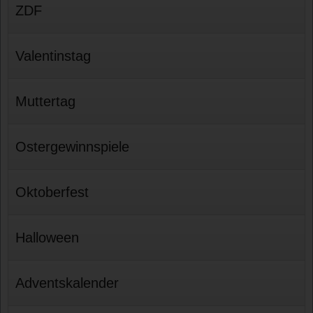
ZDF
Valentinstag
Muttertag
Ostergewinnspiele
Oktoberfest
Halloween
Adventskalender