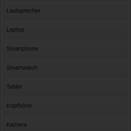
Lautsprecher
Laptop
Smartphone
Smartwatch
Tablet
Kopfhörer
Kamera