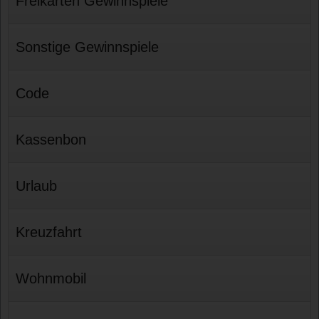
Freikarten Gewinnspiele
Sonstige Gewinnspiele
Code
Kassenbon
Urlaub
Kreuzfahrt
Wohnmobil