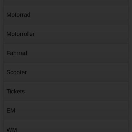
Motorrad
Motorroller
Fahrrad
Scooter
Tickets
EM
WM