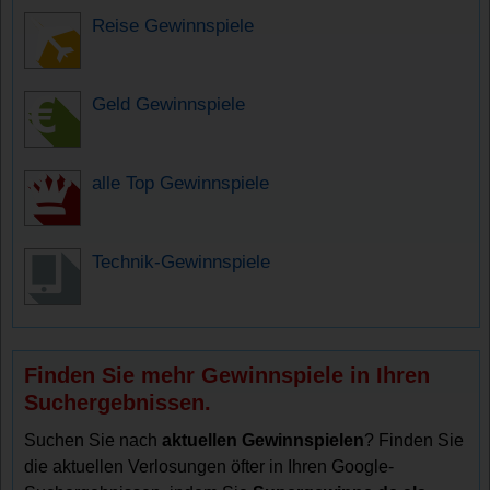
Reise Gewinnspiele
Geld Gewinnspiele
alle Top Gewinnspiele
Technik-Gewinnspiele
Finden Sie mehr Gewinnspiele in Ihren
Suchergebnissen.
Suchen Sie nach
aktuellen Gewinnspielen
? Finden Sie
die aktuellen Verlosungen öfter in Ihren Google-