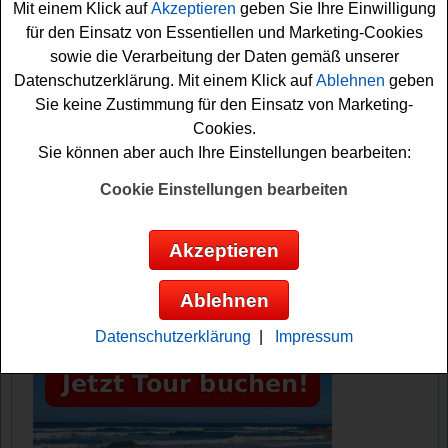
Mit einem Klick auf
Akzeptieren
geben Sie Ihre Einwilligung
teilnehmen möchten, müssen Sie nur fix das Formular
für den Einsatz von Essentiellen und Marketing-Cookies
ausfüllen, nachdem Sie das kleine
Spiel
geknackt
sowie die Verarbeitung der Daten gemäß unserer
haben. Viel Glück!
Datenschutzerklärung. Mit einem Klick auf
Ablehnen
geben
Sie keine Zustimmung für den Einsatz von Marketing-
Myself verlost einen 100 Euro Gutschein
Cookies.
von Tchibo
Sie können aber auch Ihre Einstellungen bearbeiten:
Anzeige:
Cookie Einstellungen bearbeiten
Akzeptieren
Ablehnen
Datenschutzerklärung
|
Impressum