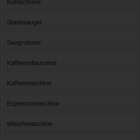
Kühlschrank
Staubsauger
Saugroboter
Kaffeevollautomat
Kaffeemaschine
Espressomaschine
Waschmaschine