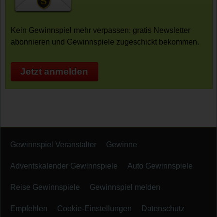
Kein Gewinnspiel mehr verpassen: gratis Newsletter
abonnieren und Gewinnspiele zugeschickt bekommen.
Jetzt anmelden
Gewinnspiel Veranstalter
Gewinne
Adventskalender Gewinnspiele
Auto Gewinnspiele
Reise Gewinnspiele
Gewinnspiel melden
Empfehlen
Cookie-Einstellungen
Datenschutz