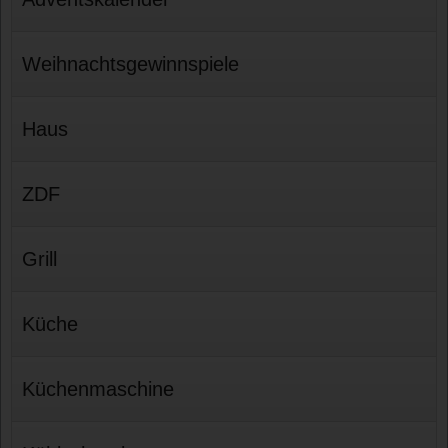
Weihnachtsgewinnspiele
Haus
ZDF
Grill
Küche
Küchenmaschine