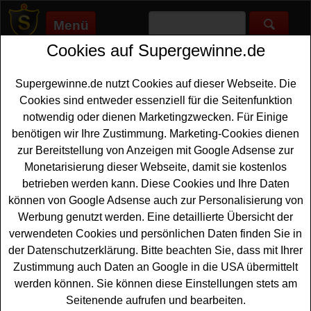
Menü
Cookies auf Supergewinne.de
Supergewinne.de
>
Gewinnspiele
>
Bargeld Gewinnspiele
>
Myself Gewinnspiel - Tchibo Gutschein im Wert von 100 Euro
gewinnen
Supergewinne.de nutzt Cookies auf dieser Webseite. Die
Anzeige:
Cookies sind entweder essenziell für die Seitenfunktion
notwendig oder dienen Marketingzwecken. Für Einige
Anzeige:
benötigen wir Ihre Zustimmung. Marketing-Cookies dienen
zur Bereitstellung von Anzeigen mit Google Adsense zur
Monetarisierung dieser Webseite, damit sie kostenlos
Myself Gewinnspiel - Tchibo
betrieben werden kann. Diese Cookies und Ihre Daten
Gutschein im Wert von 100 Euro
können von Google Adsense auch zur Personalisierung von
gewinnen
Werbung genutzt werden. Eine detaillierte Übersicht der
verwendeten Cookies und persönlichen Daten finden Sie in
Wer gern einen tollen
Gutschein gewinnen
möchte, sollte
der Datenschutzerklärung. Bitte beachten Sie, dass mit Ihrer
bei diesem kostenlosen Myself Gewinnspiel teilnehmen.
Zustimmung auch Daten an Google in die USA übermittelt
Verlost wird ein 100 Euro Tchibo Gutschein für die
werden können. Sie können diese Einstellungen stets am
aktuelle Kollektion - und mit etwas Glück können Sie
Seitenende aufrufen und bearbeiten.
diesen Gutschein gewinnen. Falls Sie an der Verlosung