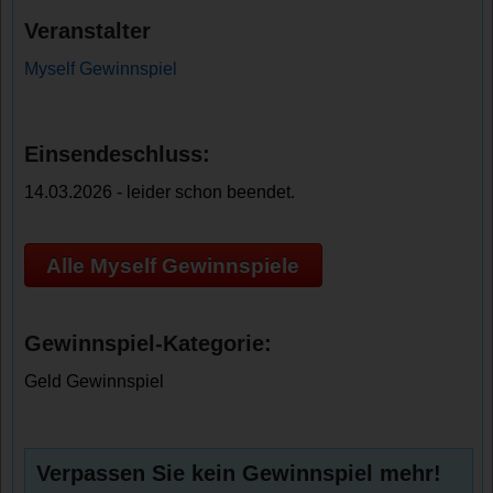
Veranstalter
Myself Gewinnspiel
Einsendeschluss:
14.03.2026 - leider schon beendet.
Alle Myself Gewinnspiele
Gewinnspiel-Kategorie:
Geld Gewinnspiel
Verpassen Sie kein Gewinnspiel mehr!