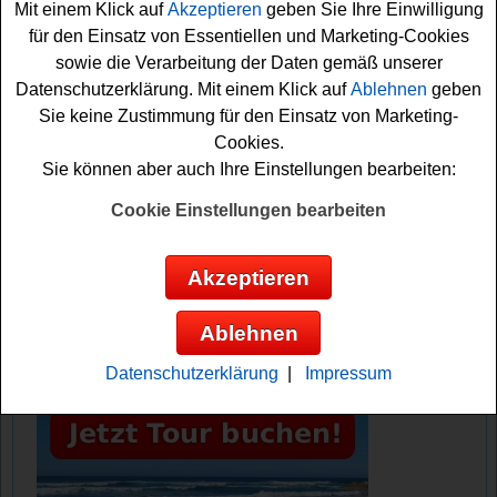
Mit einem Klick auf
Akzeptieren
geben Sie Ihre Einwilligung
Gewinner ausgelost? Zumindest drücken wir schon
für den Einsatz von Essentiellen und Marketing-Cookies
einmal die Daumen. Viel Glück!
sowie die Verarbeitung der Daten gemäß unserer
Datenschutzerklärung. Mit einem Klick auf
Ablehnen
geben
Donna Magazin verlost einen
Sie keine Zustimmung für den Einsatz von Marketing-
Einkaufsgutschein für Tchibo im Wert von
Cookies.
100 Euro
Sie können aber auch Ihre Einstellungen bearbeiten:
Cookie Einstellungen bearbeiten
Anzeige:
Akzeptieren
Ablehnen
Datenschutzerklärung
|
Impressum