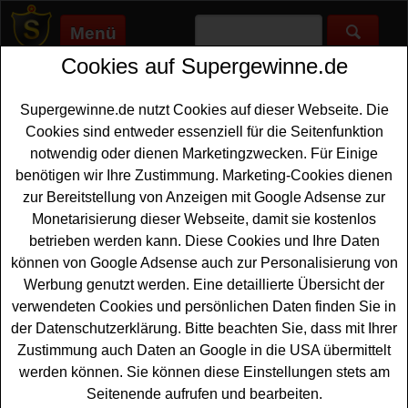
Menü
Cookies auf Supergewinne.de
Supergewinne.de
>
Gewinnspiele
>
Bargeld Gewinnspiele
>
Donna Magazin Gewinnspiel - Einkaufsgutschein gewinnen
Supergewinne.de nutzt Cookies auf dieser Webseite. Die
Anzeige:
Cookies sind entweder essenziell für die Seitenfunktion
notwendig oder dienen Marketingzwecken. Für Einige
Anzeige:
benötigen wir Ihre Zustimmung. Marketing-Cookies dienen
zur Bereitstellung von Anzeigen mit Google Adsense zur
Donna Magazin Gewinnspiel -
Monetarisierung dieser Webseite, damit sie kostenlos
Einkaufsgutschein gewinnen
betrieben werden kann. Diese Cookies und Ihre Daten
können von Google Adsense auch zur Personalisierung von
Wer gern einen tollen einkaufsgutschein gewinnen
Werbung genutzt werden. Eine detaillierte Übersicht der
möchte, sollte sich dieses kostenlose Donna
Magazin
verwendeten Cookies und persönlichen Daten finden Sie in
Gewinnspiel
näher anschauen. Verlost wird ein 100 Euro
der Datenschutzerklärung. Bitte beachten Sie, dass mit Ihrer
Gutschein für Tchibo. Falls Sie an der Verlosung
Zustimmung auch Daten an Google in die USA übermittelt
teilnehmen möchten, müssen Sie nur flink das kleine
werden können. Sie können diese Einstellungen stets am
Spiel absolvieren und können sich damit Ihre Chance
Seitenende aufrufen und bearbeiten.
sichern. Vielleicht klappt es ja und Sie werden als