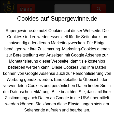
Menü
Cookies auf Supergewinne.de
Supergewinne.de
>
Gewinnspiele
>
Bargeld Gewinnspiele
>
TV
Movie Gewinnspiel - Tchibo Gutschein gewinnen
Supergewinne.de nutzt Cookies auf dieser Webseite. Die
Anzeige:
Cookies sind entweder essenziell für die Seitenfunktion
notwendig oder dienen Marketingzwecken. Für Einige
Anzeige:
benötigen wir Ihre Zustimmung. Marketing-Cookies dienen
zur Bereitstellung von Anzeigen mit Google Adsense zur
TV Movie Gewinnspiel - Tchibo
Monetarisierung dieser Webseite, damit sie kostenlos
Gutschein gewinnen
betrieben werden kann. Diese Cookies und Ihre Daten
können von Google Adsense auch zur Personalisierung von
Wer gern einen tollen
Gutschein gewinnen
möchte, sollte
Werbung genutzt werden. Eine detaillierte Übersicht der
bei diesem kostenlosen TV Movie Gewinnspiel
verwendeten Cookies und persönlichen Daten finden Sie in
mitmachen. Verlost wird ein Tchibo Gutschein im Wert
der Datenschutzerklärung. Bitte beachten Sie, dass mit Ihrer
von 100 Euro. Mit etwas Glück können Sie den
Shopping
Zustimmung auch Daten an Google in die USA übermittelt
Gutschein gewinnen
. Falls Sie gratis teilnehmen
werden können. Sie können diese Einstellungen stets am
möchten, müssen Sie nur kurz das Formular ausfüllen
Seitenende aufrufen und bearbeiten.
und schon sind Sie gratis mit dabei. Vielleicht klappt es