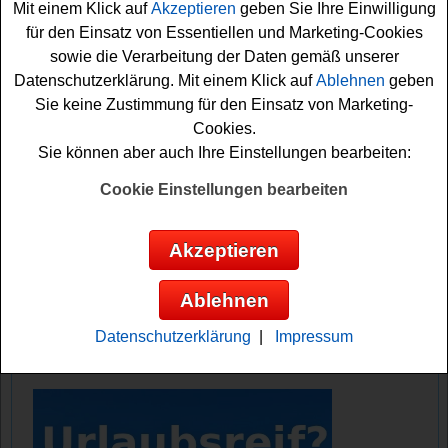
Mit einem Klick auf
Akzeptieren
geben Sie Ihre Einwilligung
Falls Sie an dem Jungborn Ostergewinnspiel 2026
für den Einsatz von Essentiellen und Marketing-Cookies
teilnehmen möchten, müssen Sie das das gesuchte
sowie die Verarbeitung der Daten gemäß unserer
Lösungswort herausfinden. Dafür müssen Sie das
Datenschutzerklärung. Mit einem Klick auf
Ablehnen
geben
Puzzle
lösen und das Lösungswort richtig
Sie keine Zustimmung für den Einsatz von Marketing-
zusammensetzen. Haben Sie dies geschafft, können Sie
Cookies.
die richtige Lösung angeben und Ihr Glück versuchen.
Sie können aber auch Ihre Einstellungen bearbeiten:
Machen Sie mit und versuchen Sie Ihr Glück. Übrigens:
Bei diesem Jungborn Gewinnspiel können Sie auch per
Cookie Einstellungen bearbeiten
Postkarte mitmachen. Viel Glück!
Akzeptieren
Jungborn verlost 950 Euro Bargeld und
33x einen 95 Euro Shopping Gutschein
Ablehnen
Anzeige:
Datenschutzerklärung
|
Impressum