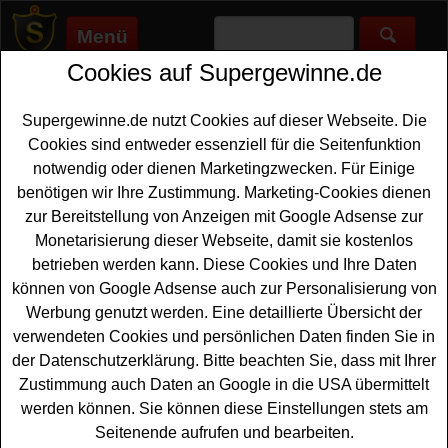
Menü
Cookies auf Supergewinne.de
Supergewinne.de
>
Gewinnspiele
>
Bargeld Gewinnspiele
>
Jungborn Oster-Gewinnspiel
Supergewinne.de nutzt Cookies auf dieser Webseite. Die
Anzeige:
Cookies sind entweder essenziell für die Seitenfunktion
notwendig oder dienen Marketingzwecken. Für Einige
Anzeige:
benötigen wir Ihre Zustimmung. Marketing-Cookies dienen
zur Bereitstellung von Anzeigen mit Google Adsense zur
Jungborn Oster-Gewinnspiel
Monetarisierung dieser Webseite, damit sie kostenlos
betrieben werden kann. Diese Cookies und Ihre Daten
Wer zu Ostern gern
Geld gewinnen
möchte, sollte an
können von Google Adsense auch zur Personalisierung von
dem kostenlosen Oster-Gewinnspiel von Jungborn
Werbung genutzt werden. Eine detaillierte Übersicht der
mitmachen. Zu Ostern verlost Jungborn 950 Euro
verwendeten Cookies und persönlichen Daten finden Sie in
Bargeld als Hauptgewinn - und mit etwas Glück können
der Datenschutzerklärung. Bitte beachten Sie, dass mit Ihrer
Sie dieses Geld gewinnen. Zusätzlich warten 33
Zustimmung auch Daten an Google in die USA übermittelt
Shopping
Gutscheine
im Wert von je 95 Euro auf
werden können. Sie können diese Einstellungen stets am
glückliche Gewinner.
Seitenende aufrufen und bearbeiten.