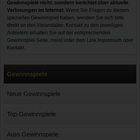
Gewinnspiele nicht, sondern berichtet über aktuelle
Verlosungen im Internet.
Wenn Sie Fragen zu diesem
speziellen Gewinnspiel haben, wenden Sie sich bitte
direkt an den Veranstalter. Kontakt zu den jeweiligen
Anbietern erhalten Sie auf der entsprechenden
Gewinnspiel-Seite, meist unter dem Link Impressum oder
Kontakt.
Gewinnspiele
Neue Gewinnspiele
Top-Gewinnspiele
Auto Gewinnspiele