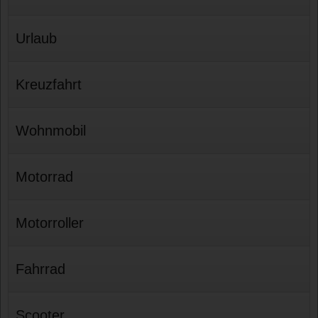
Urlaub
Kreuzfahrt
Wohnmobil
Motorrad
Motorroller
Fahrrad
Scooter