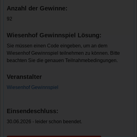
Anzahl der Gewinne:
92
Wiesenhof Gewinnspiel Lösung:
Sie müssen einen Code eingeben, um an dem
Wiesenhof Gewinnspiel teilnehmen zu können. Bitte
beachten Sie die genauen Teilnahmebedingungen.
Veranstalter
Wiesenhof Gewinnspiel
Einsendeschluss:
30.06.2026 - leider schon beendet.