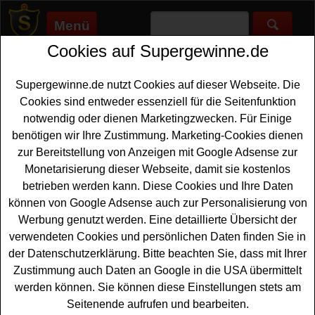
Menü
Cookies auf Supergewinne.de
Supergewinne.de
>
Gewinnspiele
>
Bargeld Gewinnspiele
>
Wiesenhof Gewinnspiel - Code eingeben und gewinnen
Supergewinne.de nutzt Cookies auf dieser Webseite. Die
Anzeige:
Cookies sind entweder essenziell für die Seitenfunktion
notwendig oder dienen Marketingzwecken. Für Einige
Anzeige:
benötigen wir Ihre Zustimmung. Marketing-Cookies dienen
zur Bereitstellung von Anzeigen mit Google Adsense zur
Wiesenhof Gewinnspiel - Code
Monetarisierung dieser Webseite, damit sie kostenlos
eingeben und gewinnen
betrieben werden kann. Diese Cookies und Ihre Daten
können von Google Adsense auch zur Personalisierung von
Wer gern
10000 Euro
Geld gewinnen möchte, sollte an
Werbung genutzt werden. Eine detaillierte Übersicht der
dem aktuellen Wiesenhof Gewinnspiel mit Code
verwendeten Cookies und persönlichen Daten finden Sie in
teilnehmen. Wiesenhof verlost bei diesem Gewinnspiel
der Datenschutzerklärung. Bitte beachten Sie, dass mit Ihrer
mit Glückscode als Hauptgewinn 10000 Euro - und mit
Zustimmung auch Daten an Google in die USA übermittelt
etwas Glück können Sie dieses
Geld gewinnen
.
werden können. Sie können diese Einstellungen stets am
Weiterhin wartet jeden Tag ein schöner Tagesgewinn auf
Seitenende aufrufen und bearbeiten.
glückliche Gewinner. Verlost werden insgesamt 58x ein