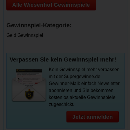
Alle Wiesenhof Gewinnspiele
Gewinnspiel-Kategorie:
Geld Gewinnspiel
Verpassen Sie kein Gewinnspiel mehr!
Kein Gewinnspiel mehr verpassen
mit der Supergewinne.de
Gewinner-Mail: einfach Newsletter
abonnieren und Sie bekommen
kostenlos aktuelle Gewinnspiele
zugeschickt.
Jetzt anmelden