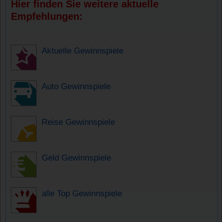
Hier finden Sie weitere aktuelle
Empfehlungen:
Aktuelle Gewinnspiele
Auto Gewinnspiele
Reise Gewinnspiele
Geld Gewinnspiele
alle Top Gewinnspiele