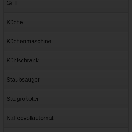
Grill
Küche
Küchenmaschine
Kühlschrank
Staubsauger
Saugroboter
Kaffeevollautomat