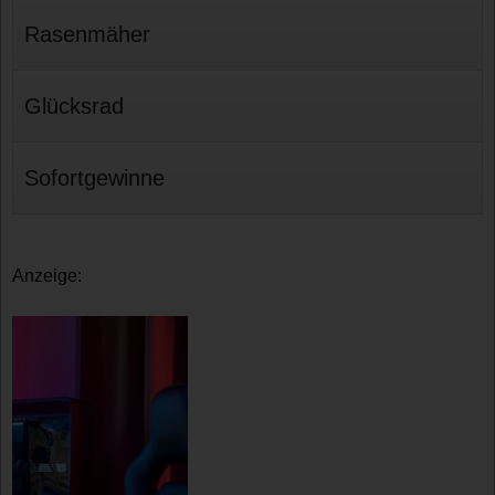
Rasenmäher
Glücksrad
Sofortgewinne
Anzeige: