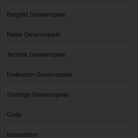
Bargeld Gewinnspiele
Reise Gewinnspiele
Technik Gewinnspiele
Freikarten Gewinnspiele
Sonstige Gewinnspiele
Code
Kassenbon