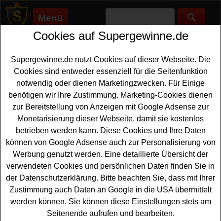
Menü
Cookies auf Supergewinne.de
Supergewinne.de
>
Gewinnspiele
>
Badetuch
Badetuch gewinnen - Badetuch
Supergewinne.de nutzt Cookies auf dieser Webseite. Die
Gewinnspiel
Cookies sind entweder essenziell für die Seitenfunktion
notwendig oder dienen Marketingzwecken. Für Einige
Aktuelle Badetuch Gewinnspiele 2026 bei
benötigen wir Ihre Zustimmung. Marketing-Cookies dienen
Supergewinne.de ✅ Jetzt kostenlos mitmachen und mit
zur Bereitstellung von Anzeigen mit Google Adsense zur
etwas Glück ein Badetuch gewinnen. ✅
Monetarisierung dieser Webseite, damit sie kostenlos
betrieben werden kann. Diese Cookies und Ihre Daten
Anzeige:
können von Google Adsense auch zur Personalisierung von
Werbung genutzt werden. Eine detaillierte Übersicht der
verwendeten Cookies und persönlichen Daten finden Sie in
der Datenschutzerklärung. Bitte beachten Sie, dass mit Ihrer
Zustimmung auch Daten an Google in die USA übermittelt
werden können. Sie können diese Einstellungen stets am
Seitenende aufrufen und bearbeiten.