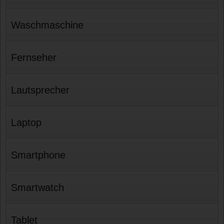
Waschmaschine
Fernseher
Lautsprecher
Laptop
Smartphone
Smartwatch
Tablet