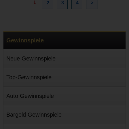
1
2
3
4
>
Gewinnspiele
Neue Gewinnspiele
Top-Gewinnspiele
Auto Gewinnspiele
Bargeld Gewinnspiele