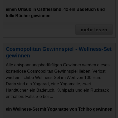
einen Urlaub in Ostfriesland, 4x ein Badetuch und
tolle Bücher gewinnen
mehr lesen
Cosmopolitan Gewinnspiel - Wellness-Set
gewinnen
Alle entspannungsbedürftigen Gewinner werden dieses
kostenlose Cosmopolitan Gewinnspiel lieben. Verlost
wird ein Tchibo Wellness-Set im Wert von 100 Euro.
Darin sind ein Yogarad, eine Yogamatte, zwei
Handtücher, ein Badetuch, Kühlpads und ein Rucksack
enthalten. Falls Sie bei ...
ein Wellness-Set mit Yogamatte von Tchibo gewinnen