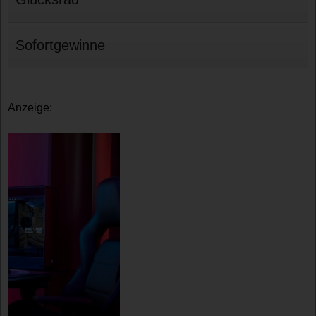
Sofortgewinne
Anzeige: