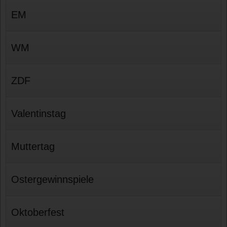
EM
WM
ZDF
Valentinstag
Muttertag
Ostergewinnspiele
Oktoberfest