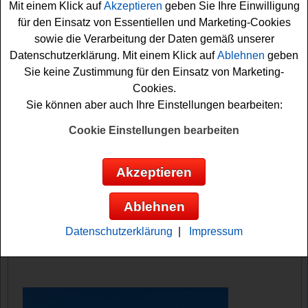
Mit einem Klick auf
Akzeptieren
geben Sie Ihre Einwilligung
Euro auf glückliche Gewinner.
für den Einsatz von Essentiellen und Marketing-Cookies
sowie die Verarbeitung der Daten gemäß unserer
Falls Sie bei dem Lidl Gewinnspiel zu Weihnachten
Datenschutzerklärung. Mit einem Klick auf
Ablehnen
geben
teilnehmen möchten, müssen Sie kurz das kleine
Sie keine Zustimmung für den Einsatz von Marketing-
Formular ausfüllen und den kostenlosen Newsletter
Cookies.
abonnieren. Vielleicht haben Sie ja Glück und können
Sie können aber auch Ihre Einstellungen bearbeiten:
einen der
Gutscheine
, die schöne Reise oder gar ein
neues Auto gewinnen? Auf jeden Fall drücken wir schon
Cookie Einstellungen bearbeiten
einmal fest die Daumen!
Akzeptieren
LIDL verlost ein neues Auto - einen Mini
Aceman SE, eine Wellness-Reise und 5
Ablehnen
Gutscheine
Datenschutzerklärung
|
Impressum
Anzeige: