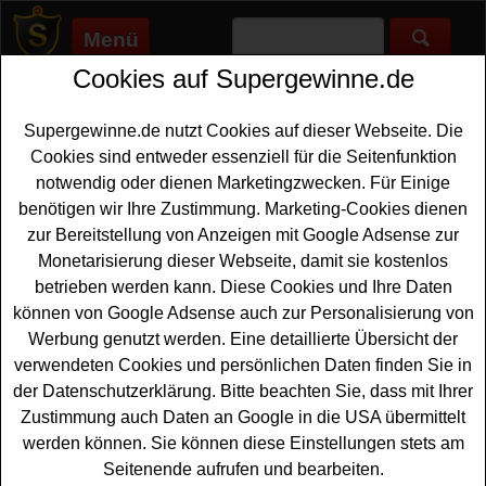
Menü
Cookies auf Supergewinne.de
Supergewinne.de
>
Gewinnspiele
>
Auto Gewinnspiele
>
LIDL
Gewinnspiel Weihnachten - Auto gewinnen
Supergewinne.de nutzt Cookies auf dieser Webseite. Die
Anzeige:
Cookies sind entweder essenziell für die Seitenfunktion
notwendig oder dienen Marketingzwecken. Für Einige
Anzeige:
benötigen wir Ihre Zustimmung. Marketing-Cookies dienen
zur Bereitstellung von Anzeigen mit Google Adsense zur
LIDL Gewinnspiel Weihnachten -
Monetarisierung dieser Webseite, damit sie kostenlos
Auto gewinnen
betrieben werden kann. Diese Cookies und Ihre Daten
können von Google Adsense auch zur Personalisierung von
Ein kostenloses LIDL Gewinnspiel zu Weihnachten 2025
Werbung genutzt werden. Eine detaillierte Übersicht der
für alle, die gern ein neues
Auto gewinnen
möchten. LIDL
verwendeten Cookies und persönlichen Daten finden Sie in
verlost als Hauptgewinn einen Mini Aceman SE und mit
der Datenschutzerklärung. Bitte beachten Sie, dass mit Ihrer
etwas Glück können Sie dieses tolle Auto gewinnen.
Zustimmung auch Daten an Google in die USA übermittelt
doch damit nicht genug. Weiterhin warten bei dem Lidl
werden können. Sie können diese Einstellungen stets am
Weihnachts-Gewinnspiel eine
Wellness-Reise
nach Tirol
Seitenende aufrufen und bearbeiten.
sowie fünf Einkaufsgutscheine im Wert von jeweils 100