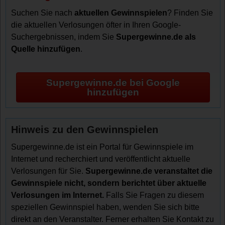
Suchen Sie nach
aktuellen Gewinnspielen
? Finden Sie
die aktuellen Verlosungen öfter in Ihren Google-
Suchergebnissen, indem Sie
Supergewinne.de als
Quelle hinzufügen
.
Supergewinne.de bei Google
hinzufügen
Hinweis zu den Gewinnspielen
Supergewinne.de ist ein Portal für Gewinnspiele im
Internet und recherchiert und veröffentlicht aktuelle
Verlosungen für Sie.
Supergewinne.de veranstaltet die
Gewinnspiele nicht, sondern berichtet über aktuelle
Verlosungen im Internet.
Falls Sie Fragen zu diesem
speziellen Gewinnspiel haben, wenden Sie sich bitte
direkt an den Veranstalter. Ferner erhalten Sie Kontakt zu