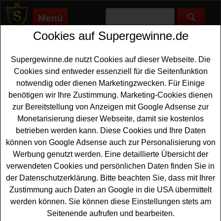
Menü
Cookies auf Supergewinne.de
Supergewinne.de
>
Gewinnspiele
>
Auto Gewinnspiele
>
Fritz
Kola Gewinnspiel - Code eingeben und gewinnen
Supergewinne.de nutzt Cookies auf dieser Webseite. Die
Anzeige:
Cookies sind entweder essenziell für die Seitenfunktion
notwendig oder dienen Marketingzwecken. Für Einige
benötigen wir Ihre Zustimmung. Marketing-Cookies dienen
Fritz Kola Gewinnspiel - Code
zur Bereitstellung von Anzeigen mit Google Adsense zur
eingeben und gewinnen
Monetarisierung dieser Webseite, damit sie kostenlos
betrieben werden kann. Diese Cookies und Ihre Daten
Ein tolles Fritz Kola Gewinnspiel mit Kronkorken Code
können von Google Adsense auch zur Personalisierung von
auf fritz.win für alle, die gern einen elektrischen
VW Bus
Werbung genutzt werden. Eine detaillierte Übersicht der
gewinnen
möchten. Als absoluter Hauptgewinn wartet
verwendeten Cookies und persönlichen Daten finden Sie in
ein VW ID.BUZZ auf einen glücklichen Gewinner.
der Datenschutzerklärung. Bitte beachten Sie, dass mit Ihrer
Vielleicht können Sie dieses tolle Auto gewinnen?
Zustimmung auch Daten an Google in die USA übermittelt
Weiterhin warten tolle Sammelprämien und
werden können. Sie können diese Einstellungen stets am
Sofortgewinne
auf die Teilnehmer bei diesem Fritz Kola
Seitenende aufrufen und bearbeiten.
Gewinnspiel. Darunter zum Beispiel 5x ein Kühlschrank,