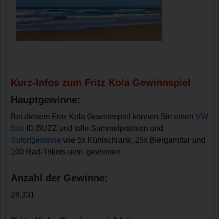
Kurz-Infos zum Fritz Kola Gewinnspiel
Hauptgewinne:
Bei diesem Fritz Kola Gewinnspiel können Sie einen
VW
Bus
ID.BUZZ und tolle Sammelprämien und
Sofortgewinne
wie 5x Kühlschrank, 25x Biergarnitur und
100 Rad-Trikots uvm. gewinnen.
Anzahl der Gewinne:
28.331