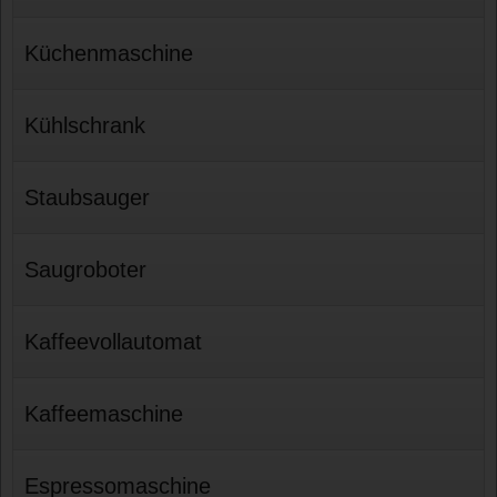
Küchenmaschine
Kühlschrank
Staubsauger
Saugroboter
Kaffeevollautomat
Kaffeemaschine
Espressomaschine