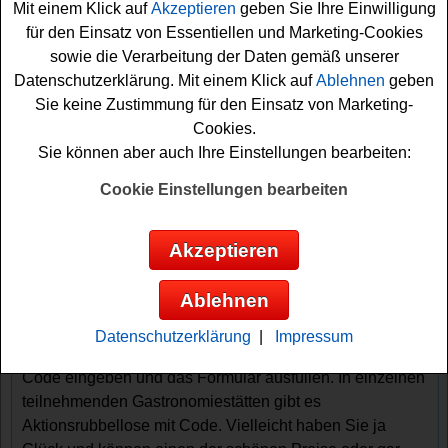
Mit einem Klick auf
Akzeptieren
geben Sie Ihre Einwilligung
100 Rad-Trikots oder 25 Biergarnituren, Karten Spiele,
für den Einsatz von Essentiellen und Marketing-Cookies
Beutel
und viele weitere schöne Sachpreise.
sowie die Verarbeitung der Daten gemäß unserer
Datenschutzerklärung. Mit einem Klick auf
Ablehnen
geben
Falls Sie an dem Fritz Kola Gewinnspiel teilnehmen
Sie keine Zustimmung für den Einsatz von Marketing-
möchten, müssen Sie einen Code eingeben. Die Codes
Cookies.
finden Sie unter den goldenen Fritz Kola
Sie können aber auch Ihre Einstellungen bearbeiten:
Aktionskronkorken. Sie haben verschiedene Symbole
und jeweils einen Code. Beachten Sie die
Cookie Einstellungen bearbeiten
verschiedenen Symbol-Kombinationen für die jeweiligen
Gewinne und die Teilnahme an der Sonderverlosung für
Akzeptieren
den
VW
Bus.
Ablehnen
Falls Sie bei dem Fritz Kola Gewinnspiel teilnehmen
möchten, müssen Sie also Fritz Kola Aktionsprodukte
Datenschutzerklärung
|
Impressum
kaufen, die Kronkorken sammeln, auf www.fritz.win Ihren
Code eingeben und das Formular ausfüllen. In einzelnen
teilnehmenden Gastronomiestätten gibt es
Aktionsrubbellose mit Code. Vielleicht haben Sie ja