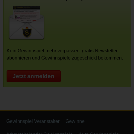
Kein Gewinnspiel mehr verpassen: gratis Newsletter
abonnieren und Gewinnspiele zugeschickt bekommen.
Jetzt anmelden
Gewinnspiel Veranstalter
Gewinne