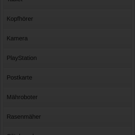
Kopfhörer
Kamera
PlayStation
Postkarte
Mähroboter
Rasenmäher