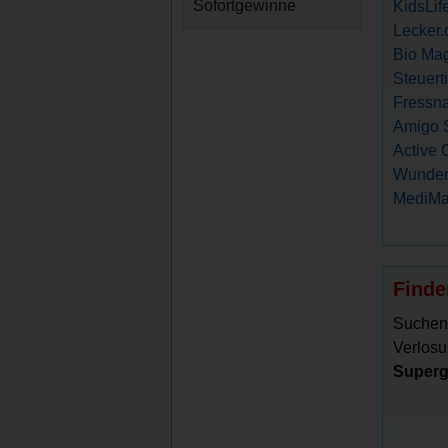
Sofortgewinne
KidsLif
Lecker.
Bio Mag
Steuert
Fressna
Amigo S
Active 
Wunderw
MediMa
Finde
Suchen
Verlosu
Superg