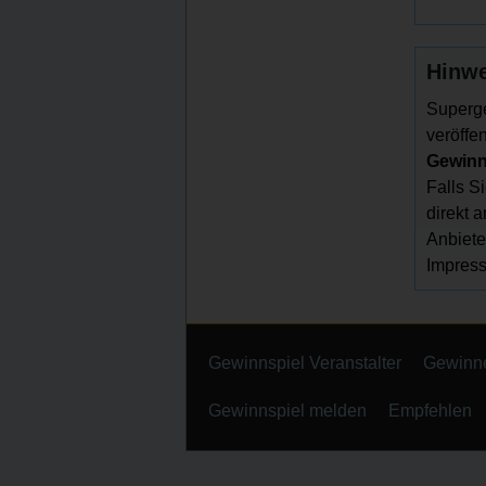
Hinwe
Superge
veröffen
Gewinns
Falls S
direkt 
Anbiete
Impress
Gewinnspiel Veranstalter
Gewinn
Gewinnspiel melden
Empfehlen