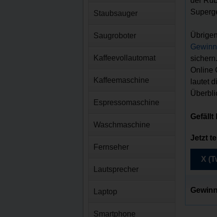
der Rub
Superge
Staubsauger
Übrigen
Saugroboter
Gewinns
Kaffeevollautomat
sichern
Online 
Kaffeemaschine
lautet 
Überbli
Espressomaschine
Gefällt
Waschmaschine
Jetzt te
Fernseher
X (T
Lautsprecher
Gewinn
Laptop
Smartphone