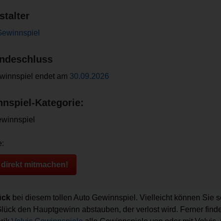
stalter
Gewinnspiel
ndeschluss
winnspiel endet am
30.09.2026
nspiel-Kategorie:
ewinnspiel
e:
t direkt mitmachen!
ück
bei diesem tollen Auto Gewinnspiel. Vielleicht können Sie s
lück den Hauptgewinn abstauben, der verlost wird. Ferner finde