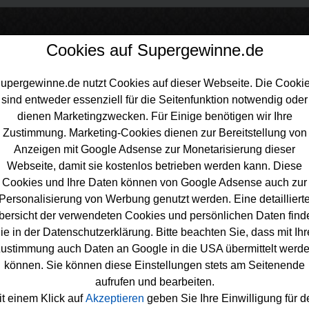
Cookies auf Supergewinne.de
upergewinne.de nutzt Cookies auf dieser Webseite. Die Cooki
sind entweder essenziell für die Seitenfunktion notwendig oder
inne.de
>
Gewinnspiele
>
Auto Gewinnspiele
>
Volvic Gewinnspiel - m
dienen Marketingzwecken. Für Einige benötigen wir Ihre
n Auto gewinnen
Zustimmung. Marketing-Cookies dienen zur Bereitstellung von
Anzeigen mit Google Adsense zur Monetarisierung dieser
Webseite, damit sie kostenlos betrieben werden kann. Diese
Cookies und Ihre Daten können von Google Adsense auch zur
ic Gewinnspiel - mit Kassenbon Auto
Personalisierung von Werbung genutzt werden. Eine detailliert
bersicht der verwendeten Cookies und persönlichen Daten find
innen
ie in der Datenschutzerklärung. Bitte beachten Sie, dass mit Ihr
les Volvic Gewinnspiel mit Kassenbon auf www.volvic.de/gewinns
ustimmung auch Daten an Google in die USA übermittelt werd
e gern ein tolles
Auto gewinnen
möchten. Volvic verlost als Ha
können. Sie können diese Einstellungen stets am Seitenende
en Fiat 500 Elektro LaPrima Cabrio im Wert von jeweils ca. 529
aufrufen und bearbeiten.
 etwas Glück können Sie einen solches Auto gewinnen. Weiterh
it einem Klick auf
Akzeptieren
geben Sie Ihre Einwilligung für d