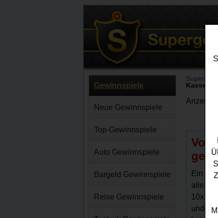
S
Supergew
Gewinnspiele
Kassenbo
Anzeige:
Neue Gewinnspiele
Top-Gewinnspiele
Volv
Auto Gewinnspiele
Ü
gew
S
Ein tol
Bargeld Gewinnspiele
Z
alle, di
Reise Gewinnspiele
10x ein
und mit
M