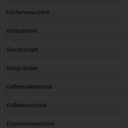
Küchenmaschine
Kühlschrank
Staubsauger
Saugroboter
Kaffeevollautomat
Kaffeemaschine
Espressomaschine