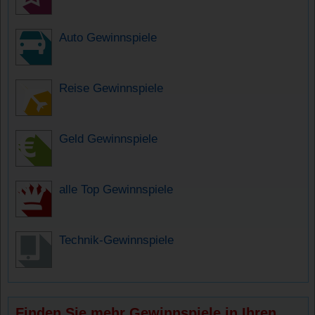
Auto Gewinnspiele
Reise Gewinnspiele
Geld Gewinnspiele
alle Top Gewinnspiele
Technik-Gewinnspiele
Finden Sie mehr Gewinnspiele in Ihren