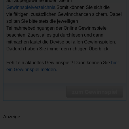
auf Supergewinne finden Sie im
Gewinnspielverzeichnis
.Somit können Sie sich die
vielfältigen, zusätzlichen Gewinnchancen sichern. Dabei
sollten Sie bitte stets die jeweiligen
Teilnahmebedingungen der Online Gewinnspiele
beachten. Zuerst alles gut durchlesen und dann
mitmachen lautet die Devise bei allen Gewinnspielen.
Dadurch haben Sie immer den richtigen Überblick.
Fehlt ein aktuelles Gewinnspiel? Dann können Sie
hier
ein Gewinnspiel melden.
zum Gewinnspiel
Anzeige: