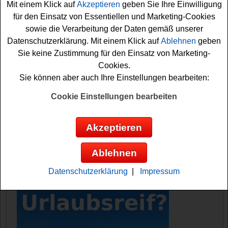
Mit einem Klick auf
Akzeptieren
geben Sie Ihre Einwilligung
für den Einsatz von Essentiellen und Marketing-Cookies
Falls Sie sich die schöne Gewinnchance sichern
sowie die Verarbeitung der Daten gemäß unserer
möchten, müssen Sie nur flink das kleine Formular auf
Datenschutzerklärung. Mit einem Klick auf
Ablehnen
geben
ferreo-handzettel.de/rewe-mc ausfüllen. Vielleicht haben
Sie keine Zustimmung für den Einsatz von Marketing-
Sie ja Glück und können ein nagelneues Auto
Cookies.
gewinnen? Auf jeden Fall sind die Daumen schon
Sie können aber auch Ihre Einstellungen bearbeiten:
gedrückt!
Cookie Einstellungen bearbeiten
Ferrero verlost ein neues Auto - einen VW
ID.3 und 500 Einkaufsgutscheine
Akzeptieren
Anzeige:
Ablehnen
Datenschutzerklärung
|
Impressum