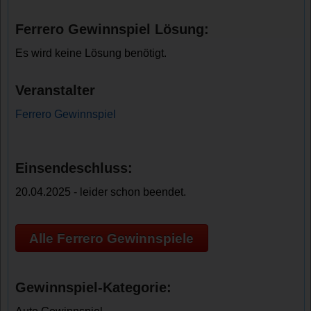
Ferrero Gewinnspiel Lösung:
Es wird keine Lösung benötigt.
Veranstalter
Ferrero Gewinnspiel
Einsendeschluss:
20.04.2025 - leider schon beendet.
Alle Ferrero Gewinnspiele
Gewinnspiel-Kategorie: