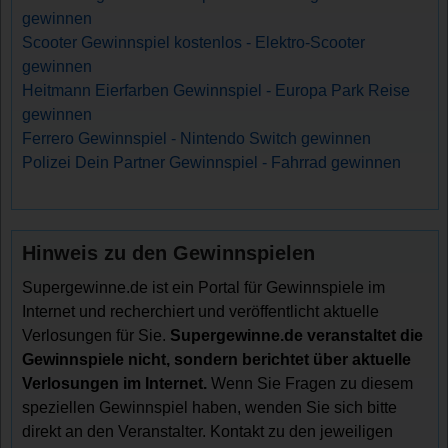
gewinnen
Scooter Gewinnspiel kostenlos - Elektro-Scooter
gewinnen
Heitmann Eierfarben Gewinnspiel - Europa Park Reise
gewinnen
Ferrero Gewinnspiel - Nintendo Switch gewinnen
Polizei Dein Partner Gewinnspiel - Fahrrad gewinnen
Hinweis zu den Gewinnspielen
Supergewinne.de ist ein Portal für Gewinnspiele im
Internet und recherchiert und veröffentlicht aktuelle
Verlosungen für Sie.
Supergewinne.de veranstaltet die
Gewinnspiele nicht, sondern berichtet über aktuelle
Verlosungen im Internet.
Wenn Sie Fragen zu diesem
speziellen Gewinnspiel haben, wenden Sie sich bitte
direkt an den Veranstalter. Kontakt zu den jeweiligen