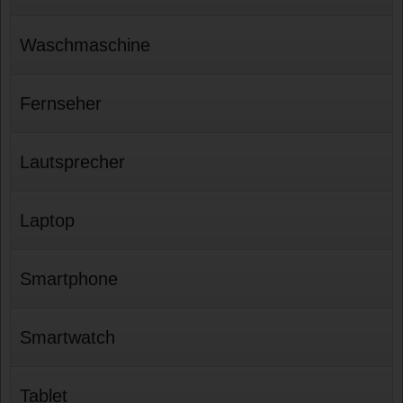
Waschmaschine
Fernseher
Lautsprecher
Laptop
Smartphone
Smartwatch
Tablet