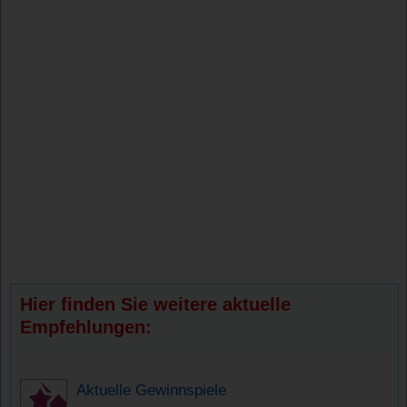
Hier finden Sie weitere aktuelle
Empfehlungen:
Aktuelle Gewinnspiele