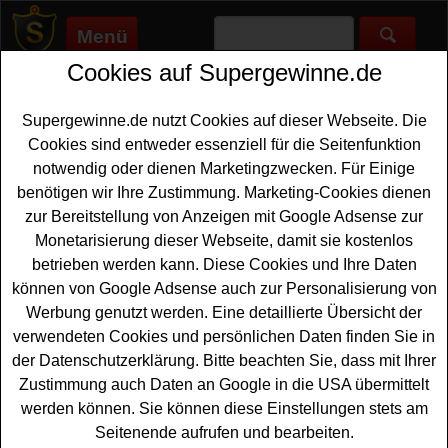
Menü
Cookies auf Supergewinne.de
Supergewinne.de
>
Gewinnspiele
>
Auto Gewinnspiele
>
ARD
Sportschau Gewinnspiel Tor des Jahres - Wohnmobil
gewinnen
Supergewinne.de nutzt Cookies auf dieser Webseite. Die
Anzeige:
Cookies sind entweder essenziell für die Seitenfunktion
notwendig oder dienen Marketingzwecken. Für Einige
Anzeige:
benötigen wir Ihre Zustimmung. Marketing-Cookies dienen
zur Bereitstellung von Anzeigen mit Google Adsense zur
Monetarisierung dieser Webseite, damit sie kostenlos
ARD Sportschau Gewinnspiel Tor
betrieben werden kann. Diese Cookies und Ihre Daten
des Jahres - Wohnmobil gewinnen
können von Google Adsense auch zur Personalisierung von
Wer gern ein tolles
Wohnmobil gewinnen
möchte, sollte
Werbung genutzt werden. Eine detaillierte Übersicht der
bei dem großen ARD Sportschau Gewinnspiel zur
verwendeten Cookies und persönlichen Daten finden Sie in
Abstimmung für das Tor des Jahres mitmachen. Verlost
der Datenschutzerklärung. Bitte beachten Sie, dass mit Ihrer
wird ein Wohnmobil im Wert von ca. 45000 Euro und mit
Zustimmung auch Daten an Google in die USA übermittelt
etwas Glück können Sie dieses Wohnmobil gewinnen.
werden können. Sie können diese Einstellungen stets am
Seitenende aufrufen und bearbeiten.