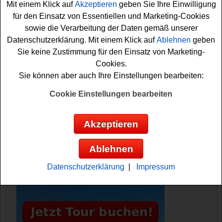
Falls Sie an dem tollen
Auto Gewinnspiel
teilnehmen
Mit einem Klick auf
Akzeptieren
geben Sie Ihre Einwilligung
möchten, müssen Sie die Wahl zum Tor des Jahres
für den Einsatz von Essentiellen und Marketing-Cookies
mitmachen und für Ihren Favoriten abstimmen. Mit etwas
sowie die Verarbeitung der Daten gemäß unserer
Glück können Sie dann das tolle Wohnmobil gewinnen.
Datenschutzerklärung. Mit einem Klick auf
Ablehnen
geben
Machen Sie mit und versuchen Sie Ihr Glück!
Sie keine Zustimmung für den Einsatz von Marketing-
Cookies.
Sie können aber auch Ihre Einstellungen bearbeiten:
Sportschau verlost ein Wohnmobil im
Wert von ca. 45000 Euro
Cookie Einstellungen bearbeiten
Anzeige:
Akzeptieren
Ablehnen
Datenschutzerklärung
|
Impressum