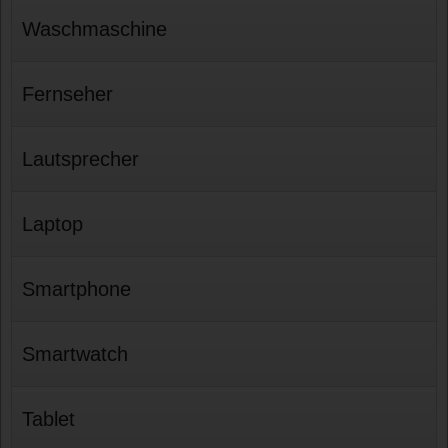
Waschmaschine
Fernseher
Lautsprecher
Laptop
Smartphone
Smartwatch
Tablet