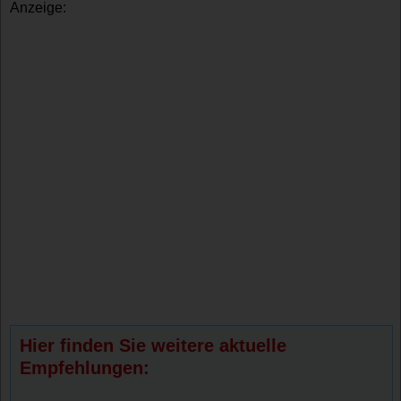
Anzeige:
Hier finden Sie weitere aktuelle
Empfehlungen: