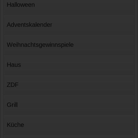
Halloween
Adventskalender
Weihnachtsgewinnspiele
Haus
ZDF
Grill
Küche