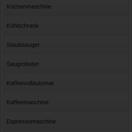
Küchenmaschine
Kühlschrank
Staubsauger
Saugroboter
Kaffeevollautomat
Kaffeemaschine
Espressomaschine