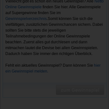
Vielleicht gibt es schon ein neues Gewinspiel? Alle
Netto
Online Gewinnspiele
finden Sie hier. Alle Gewinnspiele
auf Supergewinne finden Sie im
Gewinnspielverzeichnis
.Somit können Sie sich die
vielfältigen, zusätzlichen Gewinnchancen sichern. Dabei
sollten Sie bitte stets die jeweiligen
Teilnahmebedingungen der Online Gewinnspiele
beachten. Zuerst alles gut durchlesen und dann
mitmachen lautet die Devise bei allen Gewinnspielen.
Dadurch haben Sie immer den richtigen Überblick.
Fehlt ein aktuelles Gewinnspiel? Dann können Sie
hier
ein Gewinnspiel melden.
zum Gewinnspiel