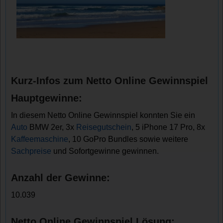
Kurz-Infos zum Netto Online Gewinnspiel
Hauptgewinne:
In diesem Netto Online Gewinnspiel konnten Sie ein
Auto
BMW 2er, 3x
Reisegutschein
, 5 iPhone 17 Pro, 8x
Kaffeemaschine
, 10 GoPro Bundles sowie weitere
Sachpreise
und Sofortgewinne gewinnen.
Anzahl der Gewinne:
10.039
Netto Online Gewinnspiel Lösung: