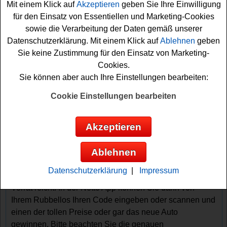
Mit einem Klick auf
Akzeptieren
geben Sie Ihre Einwilligung
1500 Euro, 5x ein Apple iPhone 17 Pro, 8x eine
für den Einsatz von Essentiellen und Marketing-Cookies
Kaffeemaschine, 10 GoPro Hero 13 Action Kamera
sowie die Verarbeitung der Daten gemäß unserer
Bundles, 15 JBL Bluetooth Lautsprecher, 1000x eine
Datenschutzerklärung. Mit einem Klick auf
Ablehnen
geben
Powerbank, 4000x eine Picknick Decke, 5000 Memo-
Sie keine Zustimmung für den Einsatz von Marketing-
Spiele sowie viele weitere tolle
Sachpreise
und
Cookies.
Sofortgewinne auf glückliche Gewinner.
Sie können aber auch Ihre Einstellungen bearbeiten:
Netto App Code eingeben und mit etwas
Cookie Einstellungen bearbeiten
Glück gewinnen
Akzeptieren
Falls Sie an dem Netto Online Gewinnspiel teilnehmen
wollen, müssen Sie von einem Rubbellos in der Netto
Ablehnen
App einen Code eingeben. Die Rubbellose erhalten Sie
beim Einkauf im Netto Marken-Discount ab einem
Datenschutzerklärung
|
Impressum
Einkaufswert von 20 Euro, natürlich nur solange der
Vorrat reicht. In der Netto App können Sie dann von
Ihrem Rubbellos Ihren Code eingeben oder scannen und
einen der tollen Preise oder gar das neue Auto
gewinnen. Bitte beachten Sie die genauen