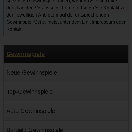
speziellen Gewinnspiel haben, wenden Sie sich bitte
direkt an den Veranstalter. Ferner erhalten Sie Kontakt zu
den jeweiligen Anbietern auf der entsprechenden
Gewinnspiel-Seite, meist unter dem Link Impressum oder
Kontakt.
Gewinnspiele
Neue Gewinnspiele
Top-Gewinnspiele
Auto Gewinnspiele
Bargeld Gewinnspiele