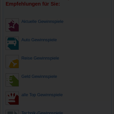
Empfehlungen für Sie:
Aktuelle Gewinnspiele
Auto Gewinnspiele
Reise Gewinnspiele
Geld Gewinnspiele
alle Top Gewinnspiele
Technik-Gewinnspiele