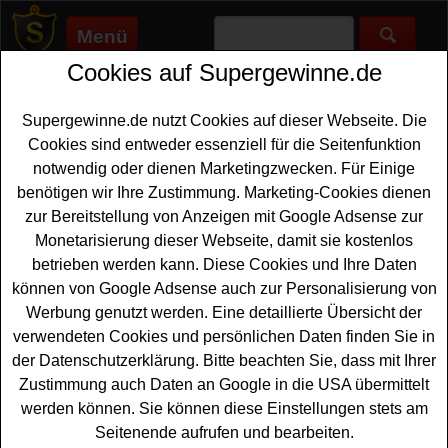
Menü
Cookies auf Supergewinne.de
Supergewinne.de
>
Gewinnspiele
>
Auto Gewinnspiele
>
Gaffel
EM Gewinnspiel - Code eingeben und Citroen 2CV EMte
gewinnen
Supergewinne.de nutzt Cookies auf dieser Webseite. Die
Anzeige:
Cookies sind entweder essenziell für die Seitenfunktion
notwendig oder dienen Marketingzwecken. Für Einige
Anzeige:
benötigen wir Ihre Zustimmung. Marketing-Cookies dienen
zur Bereitstellung von Anzeigen mit Google Adsense zur
Monetarisierung dieser Webseite, damit sie kostenlos
Gaffel EM Gewinnspiel - Code
betrieben werden kann. Diese Cookies und Ihre Daten
eingeben und Citroen 2CV EMte
können von Google Adsense auch zur Personalisierung von
gewinnen
Werbung genutzt werden. Eine detaillierte Übersicht der
verwendeten Cookies und persönlichen Daten finden Sie in
En kostenloses Gaffel Gewinnspiel zur EM für alle
der Datenschutzerklärung. Bitte beachten Sie, dass mit Ihrer
Gewinner, die gern ein tolles, neues
Auto gewinnen
Zustimmung auch Daten an Google in die USA übermittelt
wollen. Verlost wird bei dem Gaffel EM Gewinnspiel ein
werden können. Sie können diese Einstellungen stets am
original restaurierter Citroen 2CV - die Gaffel EMte - und
Seitenende aufrufen und bearbeiten.
Sie können diesen Citroen gewinnen. Historischer