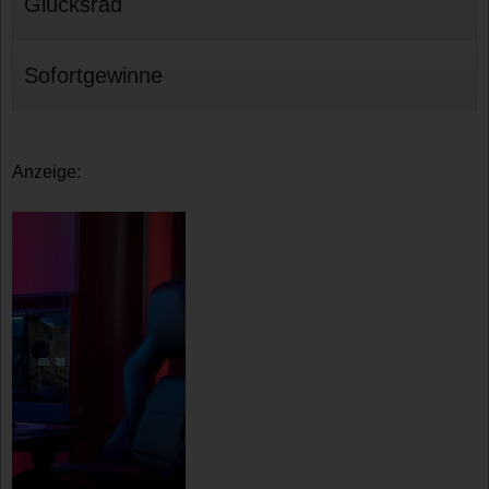
Glücksrad
Sofortgewinne
Anzeige: