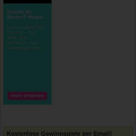
Kostenlose Gewinnspiele per Email!