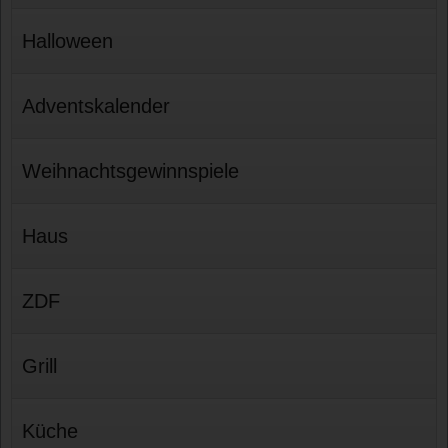
Halloween
Adventskalender
Weihnachtsgewinnspiele
Haus
ZDF
Grill
Küche