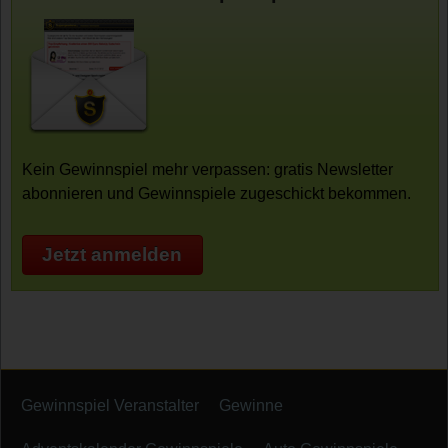
Kein Gewinnspiel mehr verpassen: gratis Newsletter
abonnieren und Gewinnspiele zugeschickt bekommen.
Jetzt anmelden
Gewinnspiel Veranstalter
Gewinne