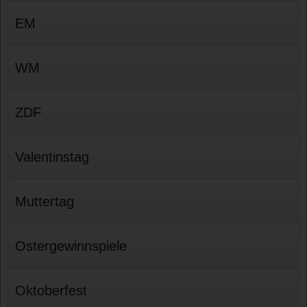
EM
WM
ZDF
Valentinstag
Muttertag
Ostergewinnspiele
Oktoberfest