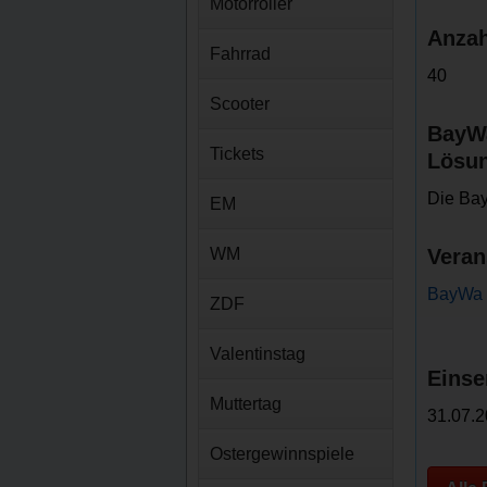
Motorroller
Anzah
Fahrrad
40
Scooter
BayW
Tickets
Lösu
Die Bay
EM
WM
Veran
BayWa 
ZDF
Valentinstag
Einse
Muttertag
31.07.2
Ostergewinnspiele