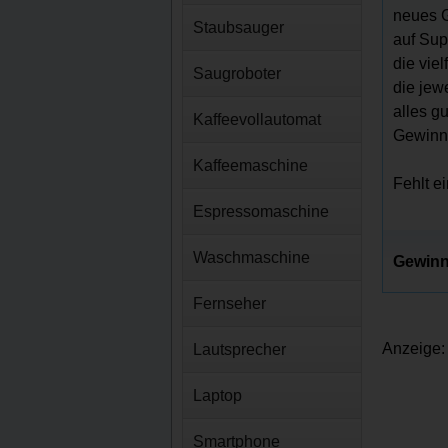
neues G
Staubsauger
auf Sup
die vie
Saugroboter
die jew
alles g
Kaffeevollautomat
Gewinns
Kaffeemaschine
Fehlt e
Espressomaschine
Waschmaschine
Gewinn
Fernseher
Anzeige:
Lautsprecher
Laptop
Smartphone