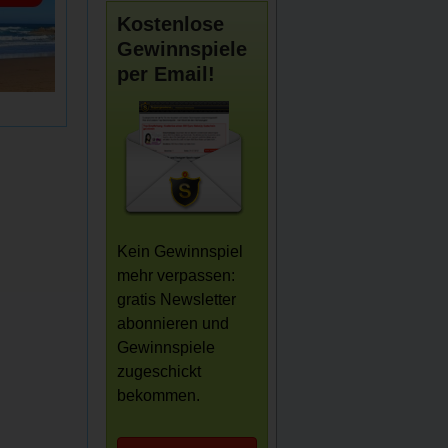
Kostenlose
Gewinnspiele
per Email!
Kein Gewinnspiel
mehr verpassen:
gratis Newsletter
abonnieren und
Gewinnspiele
zugeschickt
bekommen.