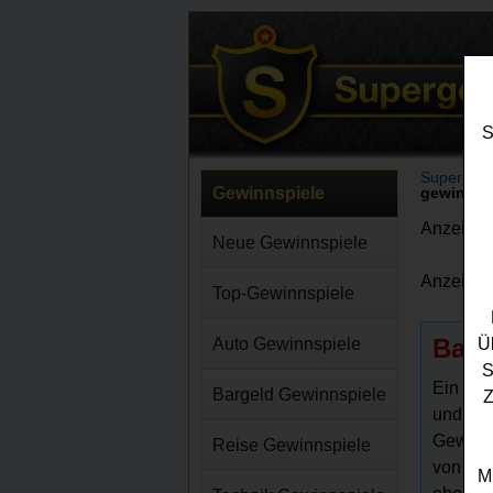
S
Supergew
Gewinnspiele
gewinne
Anzeige:
Neue Gewinnspiele
Anzeige:
Top-Gewinnspiele
BayW
Auto Gewinnspiele
Ü
S
Ein ko
Bargeld Gewinnspiele
Z
und
Gar
Gewinns
Reise Gewinnspiele
von zwe
M