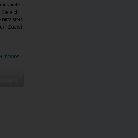
winnspiele
 Sie sich
bitte stets
en. Zuerst
el melden.
nnspiel