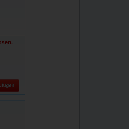
ssen.
ufügen