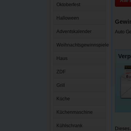
Alle
Oktoberfest
Halloween
Gewin
Adventskalender
Auto G
Weihnachtsgewinnspiele
Verp
Haus
ZDF
Grill
Küche
Küchenmaschine
Kühlschrank
Dieses 